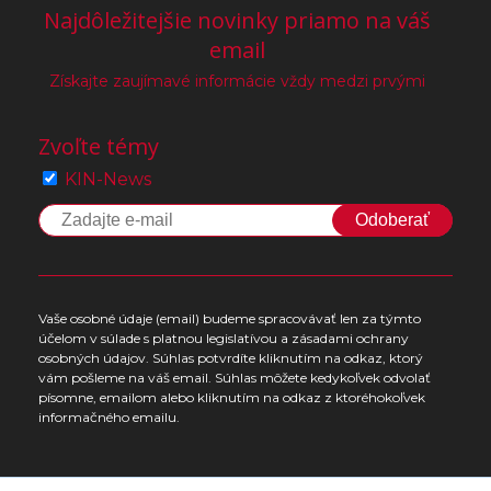
Najdôležitejšie novinky priamo na váš
email
Získajte zaujímavé informácie vždy medzi prvými
Zvoľte témy
KIN-News
Odoberať
Vaše osobné údaje (email) budeme spracovávať len za týmto
účelom v súlade s platnou legislatívou a zásadami ochrany
osobných údajov. Súhlas potvrdíte kliknutím na odkaz, ktorý
vám pošleme na váš email. Súhlas môžete kedykoľvek odvolať
písomne, emailom alebo kliknutím na odkaz z ktoréhokoľvek
informačného emailu.