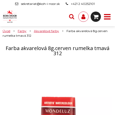
sekretariat@koh-i-noor.sk
+421 2 40252101
Úvod
Farby
Akvarelové farby
Farba akvarelová 8g.cerven
rumelka tmavá 312
Farba akvarelová 8g.cerven rumelka tmavá
312