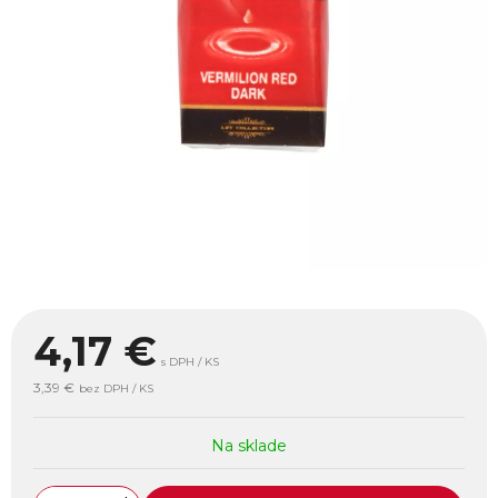
4,17
€
s DPH / KS
3,39 €
bez DPH / KS
Na sklade