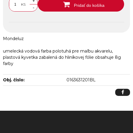
+
KS
Pridať do košíka
-
Mondeluz
umelecká vodová farba polotuhá pre maľbu akvarelu,
plastová kyvetka zabalená do hliníkovej fólie obsahuje 8g
farby
Obj. čislo:
0163631201BL