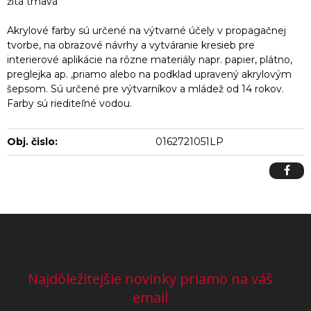
žltá tmavá
Akrylové farby sú určené na výtvarné účely v propagačnej
tvorbe, na obrazové návrhy a vytváranie kresieb pre
interierové aplikácie na rôzne materiály napr. papier, plátno,
preglejka ap. ,priamo alebo na podklad upravený akrylovým
šepsom. Sú určené pre výtvarníkov a mládež od 14 rokov.
Farby sú riediteľné vodou.
Obj. čislo:
0162721051LP
Najdôležitejšie novinky priamo na váš
email