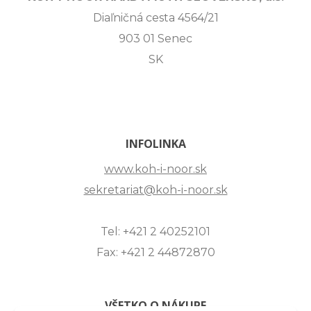
Diaľničná cesta 4564/21
903 01 Senec
SK
INFOLINKA
www.koh-i-noor.sk
sekretariat@koh-i-noor.sk
Tel: +421 2 40252101
Fax: +421 2 44872870
VŠETKO O NÁKUPE