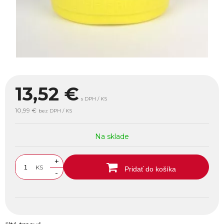
13,52
€
s DPH / KS
10,99 €
bez DPH / KS
Na sklade
+
KS
Pridať do košíka
-