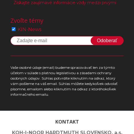
Získajte zaujímavé informácie vždy medzi prvými
Zvoľte témy
KIN-News
Odoberať
Vaše osobné údaje (email) budeme spracovávať len za týmto
účelom v súlade s platnou legislatívou a zásadami ochrany
osobných údajov. Súhlas potvrdíte kliknutím na odkaz, ktorý
vám pošleme na váš email. Súhlas môžete kedykoľvek odvolať
písomne, emailom alebo kliknutím na odkaz z ktoréhokoľvek
informačného emailu.
KONTAKT
KOH-I-NOOR HARDTMUTH SLOVENSKO, a.s.