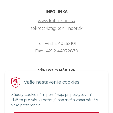
INFOLINKA
www.koh-i-noor.sk
sekretariat@koh-i-noor.sk
Tel: +421 2 40252101
Fax: +421 2 44872870
VŠETKO O NÁKUPE
ZASLANIE OTÁZKY
Vaše nastavenie cookies
O SPOLOČNOSTI
Súbory cookie nám pomáhajú pri poskytovaní
OBCHODNÉ PODMIENKY
služieb pre vás. Umožňujú spoznať a zapamätať si
REKLAMAČNÝ PORIADOK
vaše preferencie.
OCHRANA OSOBNÝCH ÚDAJOV