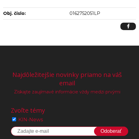
Obj. čislo:
0162752051LP
Najdôležitejšie novinky priamo na váš
email
Získajte zaujímavé informácie vždy medzi prvými
Zvoľte témy
KIN-News
Odoberať