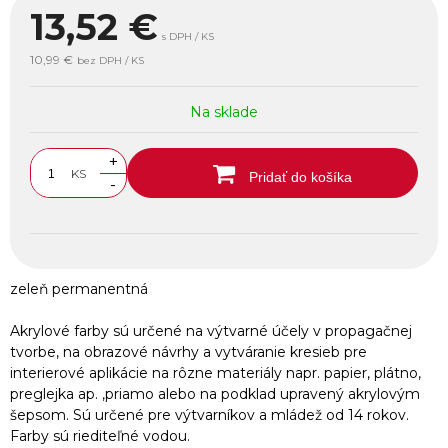
13,52
€
s DPH / KS
10,99 €
bez DPH / KS
Na sklade
+
KS
Pridať do košíka
-
zeleň permanentná
Akrylové farby sú určené na výtvarné účely v propagačnej
tvorbe, na obrazové návrhy a vytváranie kresieb pre
interierové aplikácie na rôzne materiály napr. papier, plátno,
preglejka ap. ,priamo alebo na podklad upravený akrylovým
šepsom. Sú určené pre výtvarníkov a mládež od 14 rokov.
Farby sú riediteľné vodou.