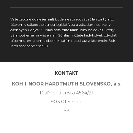
Vaše osobné údaje (email) budeme spracovávať len za týmto
účelom v súlade s platnou legislatívou a zásadami ochrany
osobných údajov. Súhlas potvrdíte kliknutím na odkaz, ktorý
vám pošleme na váš email. Súhlas môžete kedykoľvek odvolať
písomne, emailom alebo kliknutím na odkaz z ktoréhokoľvek
informačného emailu.
KONTAKT
KOH-I-NOOR HARDTMUTH SLOVENSKO, a.s.
Diaľničná cesta 4564/21
903 01 Senec
SK