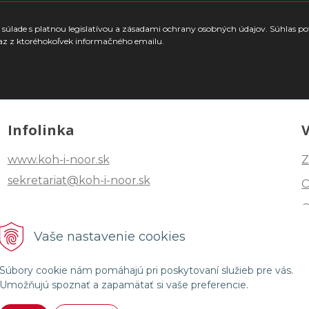
súlade s platnou legislatívou a zásadami ochrany osobných údajov. Súhlas po
az z ktoréhokoľvek informačného emailu.
Infolinka
www.koh-i-noor.sk
Z
sekretariat@koh-i-noor.sk
Tel: +421 2 40252101
Vaše nastavenie cookies
Fax: +421 2 44872870
Súbory cookie nám pomáhajú pri poskytovaní služieb pre vás.
Umožňujú spoznať a zapamätať si vaše preferencie.