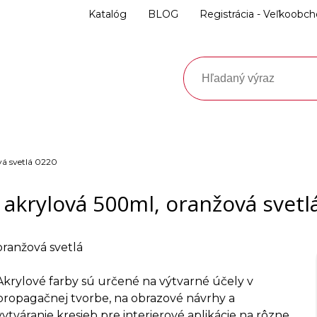
Katalóg
BLOG
Registrácia - Veľkoobc
vá svetlá 0220
 akrylová 500ml, oranžová svetl
oranžová svetlá
Akrylové farby sú určené na výtvarné účely v
propagačnej tvorbe, na obrazové návrhy a
vytváranie kresieb pre interierové aplikácie na rôzne