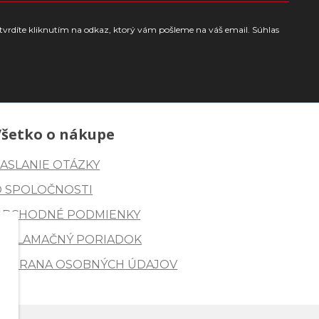
tvrdíte kliknutím na odkaz, ktorý vám pošleme na váš email. Súhlas
Všetko o nákupe
ASLANIE OTÁZKY
O SPOLOČNOSTI
OBCHODNÉ PODMIENKY
REKLAMAČNÝ PORIADOK
OCHRANA OSOBNÝCH ÚDAJOV