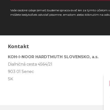
Vaše osobné údaje (email) budeme spracovávať len za týmto účelom v 
môžete kedykoľvek odvolať písomne, emailom alebo kliknutím na odk
Kontakt
KOH-I-NOOR HARDTMUTH SLOVENSKO, a.s.
Diaľničná cesta 4564/21
903 01 Senec
SK