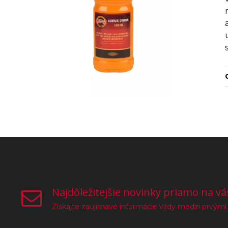
Najdôležitejšie novinky priamo na vá
Získajte zaujímavé informácie vždy medzi prvými