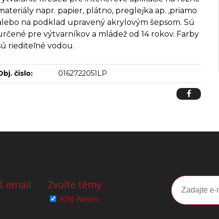
materiály napr. papier, plátno, preglejka ap. ,priamo
alebo na podklad upravený akrylovým šepsom. Sú
určené pre výtvarníkov a mládež od 14 rokov. Farby
sú riediteľné vodou.
Obj. čislo:
0162722051LP
š email
Zvoľte témy
KIN-News