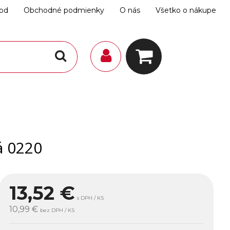
hod
Obchodné podmienky
O nás
Všetko o nákupe
á 0220
13,52
€
s DPH / KS
10,99 €
bez DPH / KS