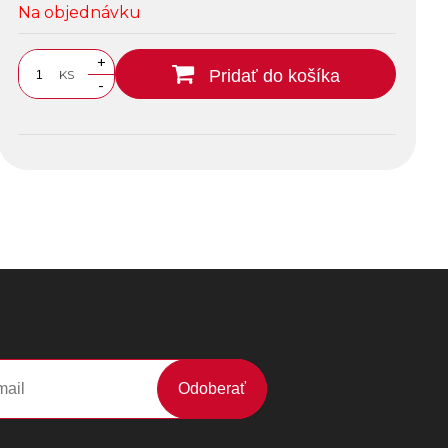
Na objednávku
+
Pridať do košíka
KS
-
Odoberať