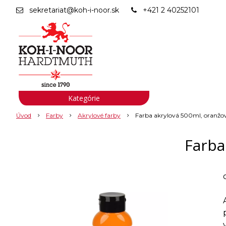
sekretariat@koh-i-noor.sk
+421 2 40252101
Kategórie
Úvod
Farby
Akrylové farby
Farba akrylová 500ml, oranžo
Farba