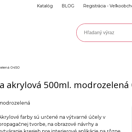
Katalóg
BLOG
Registrácia - Veľkoobc
zelená 0450
a akrylová 500ml. modrozelená
modrozelená
Akrylové farby sú určené na výtvarné účely v
propagačnej tvorbe, na obrazové návrhy a
vytváranie kresieb pre interierové aplikácie na rôzne