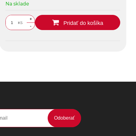
Na sklade
+
Pridať do košíka
KS
-
Odoberať