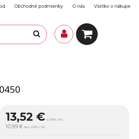
hod
Obchodné podmienky
O nás
Všetko o nákupe
 0450
13,52
€
s DPH / KS
10,99 €
bez DPH / KS