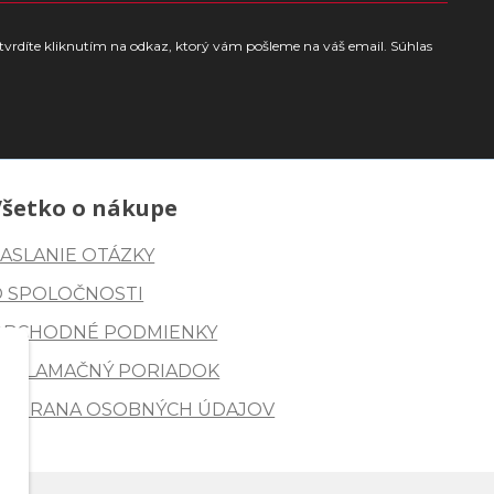
tvrdíte kliknutím na odkaz, ktorý vám pošleme na váš email. Súhlas
Všetko o nákupe
ASLANIE OTÁZKY
O SPOLOČNOSTI
OBCHODNÉ PODMIENKY
REKLAMAČNÝ PORIADOK
OCHRANA OSOBNÝCH ÚDAJOV