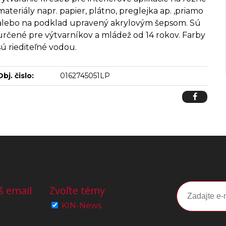
materiály napr. papier, plátno, preglejka ap. ,priamo
alebo na podklad upravený akrylovým šepsom. Sú
určené pre výtvarníkov a mládež od 14 rokov. Farby
sú riediteľné vodou.
Obj. čislo:
0162745051LP
š email
Zvoľte témy
KIN-News