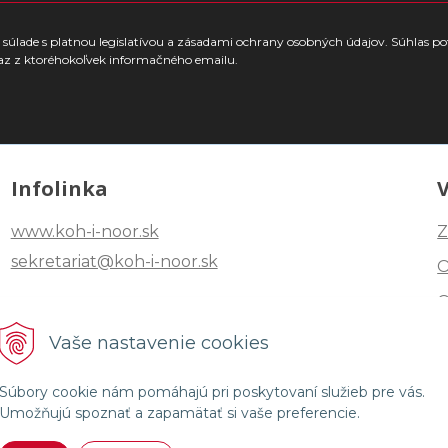
súlade s platnou legislatívou a zásadami ochrany osobných údajov. Súhlas po
az z ktoréhokoľvek informačného emailu.
Infolinka
www.koh-i-noor.sk
Z
sekretariat@koh-i-noor.sk
Tel: +421 2 40252101
Vaše nastavenie cookies
Fax: +421 2 44872870
Súbory cookie nám pomáhajú pri poskytovaní služieb pre vás.
Umožňujú spoznať a zapamätať si vaše preferencie.