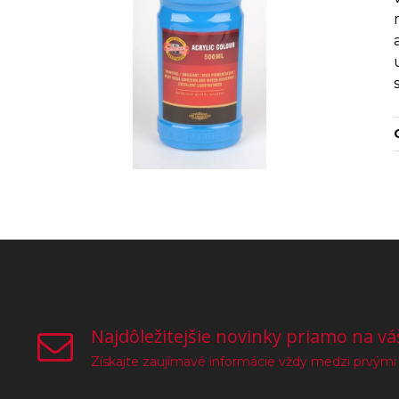
Najdôležitejšie novinky priamo na vá
Získajte zaujímavé informácie vždy medzi prvými