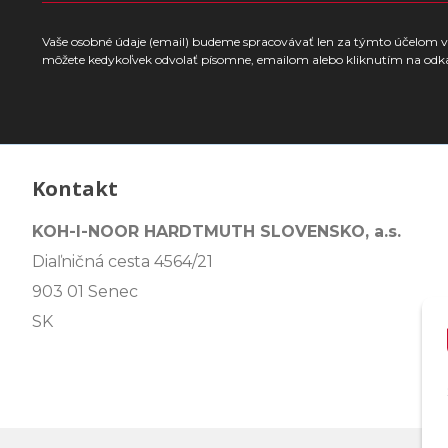
Vaše osobné údaje (email) budeme spracovávať len za týmto účelom v 
môžete kedykoľvek odvolať písomne, emailom alebo kliknutím na odk
Kontakt
KOH-I-NOOR HARDTMUTH SLOVENSKO, a.s.
Diaľničná cesta 4564/21
903 01 Senec
SK