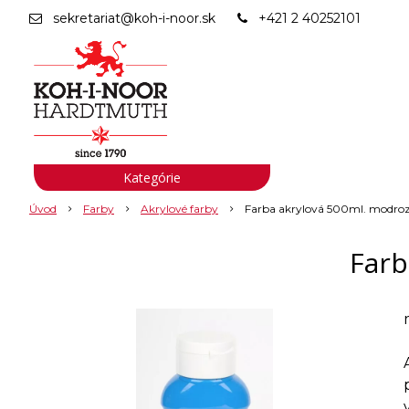
sekretariat@koh-i-noor.sk
+421 2 40252101
Kategórie
Úvod
Farby
Akrylové farby
Farba akrylová 500ml. modro
Farb