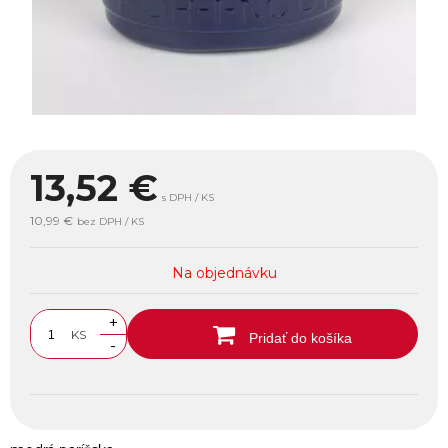
13,52
€
s DPH / KS
10,99 €
bez DPH / KS
Na objednávku
+
KS
Pridať do košíka
-