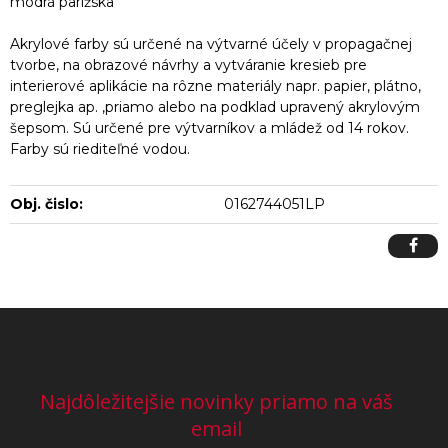
modrá parížska
Akrylové farby sú určené na výtvarné účely v propagačnej
tvorbe, na obrazové návrhy a vytváranie kresieb pre
interierové aplikácie na rôzne materiály napr. papier, plátno,
preglejka ap. ,priamo alebo na podklad upravený akrylovým
šepsom. Sú určené pre výtvarníkov a mládež od 14 rokov.
Farby sú riediteľné vodou.
Obj. čislo:
0162744051LP
Najdôležitejšie novinky priamo na váš
email