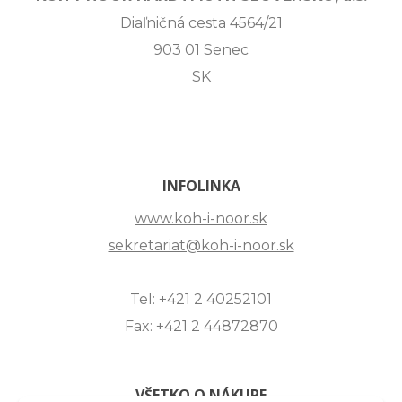
Diaľničná cesta 4564/21
903 01 Senec
SK
INFOLINKA
www.koh-i-noor.sk
sekretariat@koh-i-noor.sk
Tel: +421 2 40252101
Fax: +421 2 44872870
VŠETKO O NÁKUPE