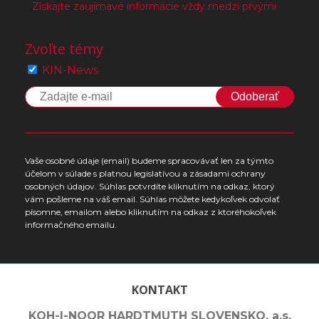
Získajte zaujímavé informácie vždy medzi prvými
Zvoľte témy
KIN-News
Odoberať
Vaše osobné údaje (email) budeme spracovávať len za týmto
účelom v súlade s platnou legislatívou a zásadami ochrany
osobných údajov. Súhlas potvrdíte kliknutím na odkaz, ktorý
vám pošleme na váš email. Súhlas môžete kedykoľvek odvolať
písomne, emailom alebo kliknutím na odkaz z ktoréhokoľvek
informačného emailu.
KONTAKT
KOH-I-NOOR HARDTMUTH SLOVENSKO, a.s.