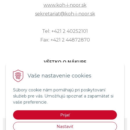
www.koh-i-noor.sk
sekretariat@koh-i-noor.sk
Tel: +421 2 40252101
Fax: +421 2 44872870
VŠETKO O NÁKUPE
ZASLANIE OTÁZKY
Vaše nastavenie cookies
O SPOLOČNOSTI
Súbory cookie nám pomáhajú pri poskytovaní
OBCHODNÉ PODMIENKY
služieb pre vás. Umožňujú spoznať a zapamätať si
REKLAMAČNÝ PORIADOK
vaše preferencie.
OCHRANA OSOBNÝCH ÚDAJOV
Prijať
© 2026 KOH-I-NOOR HARDTMUTH SLOVENSKO •
NextShop
&
e-shop
Nastaviť