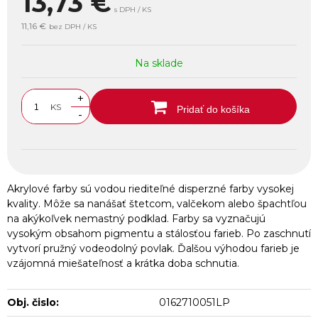
13,73
€
s DPH / KS
11,16 €
bez DPH / KS
Na sklade
+
KS
Pridať do košíka
-
Akrylové farby sú vodou riediteľné disperzné farby vysokej
kvality. Môže sa nanášať štetcom, valčekom alebo špachtľou
na akýkoľvek nemastný podklad. Farby sa vyznačujú
vysokým obsahom pigmentu a stálosťou farieb. Po zaschnutí
vytvorí pružný vodeodolný povlak. Ďalšou výhodou farieb je
vzájomná miešateľnosť a krátka doba schnutia.
Obj. čislo:
0162710051LP