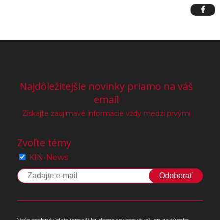
Najdôležitejšie novinky priamo na váš
email
Získajte zaujímavé informácie vždy medzi prvými
Zvoľte témy
KIN-News
Odoberať
Vaše osobné údaje (email) budeme spracovávať len za týmto