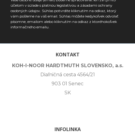
účelom v súlade s platnou legislatívou a zásadami ochrany
osobných údajov. Súhlas potvrdíte kliknutím na odkaz, ktorý
vám pošleme na váš email. Súhlas môžete kedykoľvek odvolať
písomne, emailom alebo kliknutím na odkaz z ktoréhokoľvek
informačného emailu.
KONTAKT
KOH-I-NOOR HARDTMUTH SLOVENSKO, a.s.
Diaľničná cesta 4564/21
903 01 Senec
SK
INFOLINKA