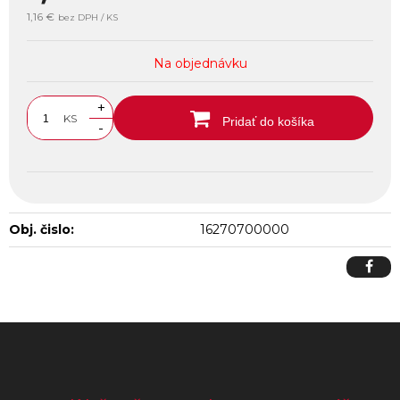
1,16 €
bez DPH / KS
Na objednávku
+
KS
Pridať do košíka
-
Obj. čislo:
16270700000