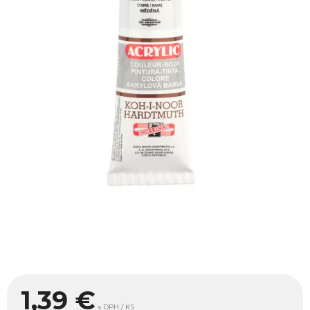
1,39
€
s DPH / KS