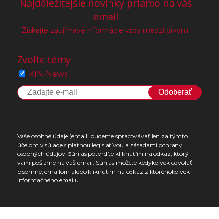
Najdôležitejšie novinky priamo na váš
email
Získajte zaujímavé informácie vždy medzi prvými
Zvoľte témy
KIN-News
Odoberať
Vaše osobné údaje (email) budeme spracovávať len za týmto
účelom v súlade s platnou legislatívou a zásadami ochrany
osobných údajov. Súhlas potvrdíte kliknutím na odkaz, ktorý
vám pošleme na váš email. Súhlas môžete kedykoľvek odvolať
písomne, emailom alebo kliknutím na odkaz z ktoréhokoľvek
informačného emailu.