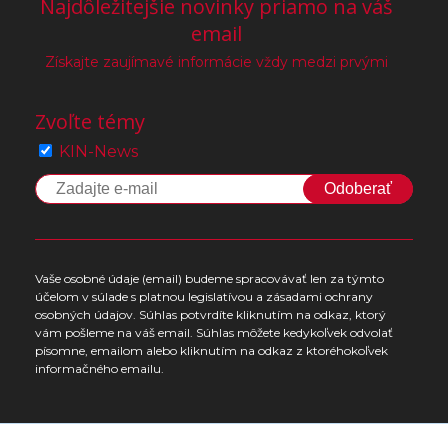
Najdôležitejšie novinky priamo na váš
email
Získajte zaujímavé informácie vždy medzi prvými
Zvoľte témy
KIN-News
Odoberať
Vaše osobné údaje (email) budeme spracovávať len za týmto
účelom v súlade s platnou legislatívou a zásadami ochrany
osobných údajov. Súhlas potvrdíte kliknutím na odkaz, ktorý
vám pošleme na váš email. Súhlas môžete kedykoľvek odvolať
písomne, emailom alebo kliknutím na odkaz z ktoréhokoľvek
informačného emailu.