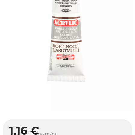
1,16
€
s DPH / KS