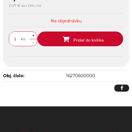
0,97 €
bez DPH / KS
Na objednávku
+
KS
Pridať do košíka
-
Obj. čislo:
16270600000