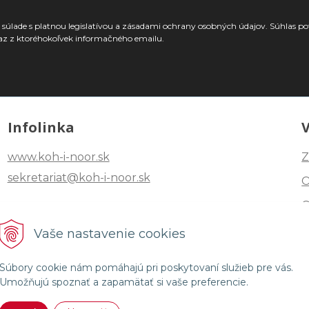
súlade s platnou legislatívou a zásadami ochrany osobných údajov. Súhlas po
az z ktoréhokoľvek informačného emailu.
Infolinka
www.koh-i-noor.sk
Z
sekretariat@koh-i-noor.sk
Tel: +421 2 40252101
Vaše nastavenie cookies
Fax: +421 2 44872870
Súbory cookie nám pomáhajú pri poskytovaní služieb pre vás.
Umožňujú spoznať a zapamätať si vaše preferencie.