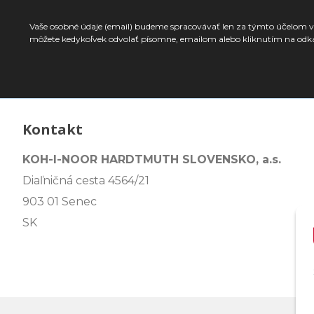
Vaše osobné údaje (email) budeme spracovávať len za týmto účelom v 
môžete kedykoľvek odvolať písomne, emailom alebo kliknutím na odk
Kontakt
KOH-I-NOOR HARDTMUTH SLOVENSKO, a.s.
Diaľničná cesta 4564/21
903 01 Senec
SK