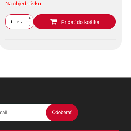
Na objednávku
+
Pridať do košíka
KS
-
Odoberať