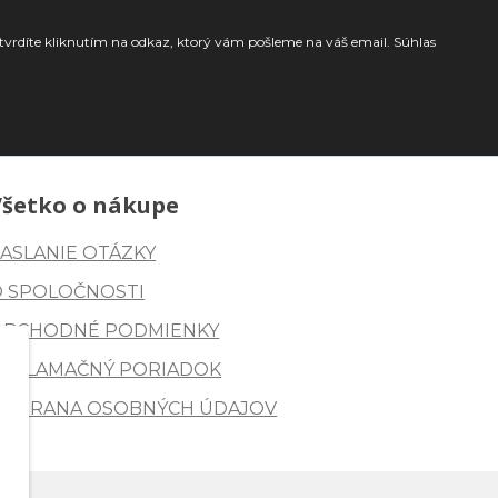
tvrdíte kliknutím na odkaz, ktorý vám pošleme na váš email. Súhlas
Všetko o nákupe
ASLANIE OTÁZKY
O SPOLOČNOSTI
OBCHODNÉ PODMIENKY
REKLAMAČNÝ PORIADOK
OCHRANA OSOBNÝCH ÚDAJOV