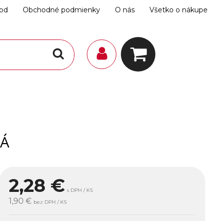
hod
Obchodné podmienky
O nás
Všetko o nákupe
VÁ
2,28
€
s DPH / KS
1,90 €
bez DPH / KS