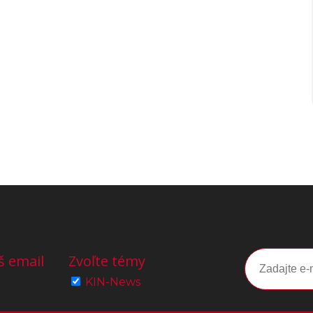
š email
Zvoľte témy
KIN-News