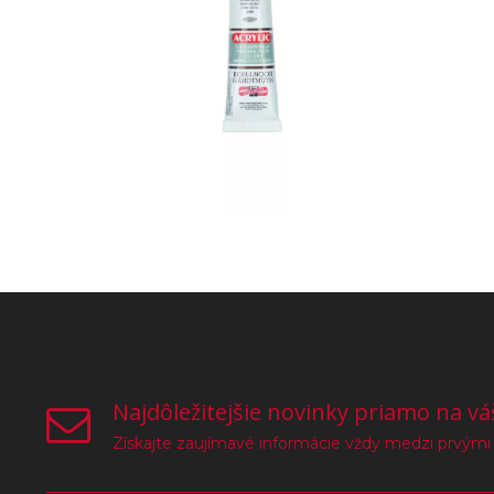
Najdôležitejšie novinky priamo na vá
Získajte zaujímavé informácie vždy medzi prvými