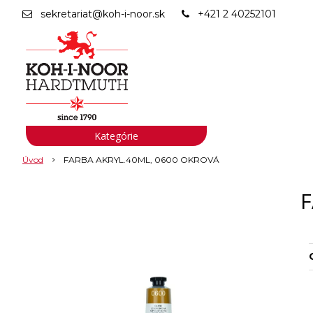
sekretariat@koh-i-noor.sk
+421 2 40252101
Kategórie
Úvod
FARBA AKRYL.40ML, 0600 OKROVÁ
F