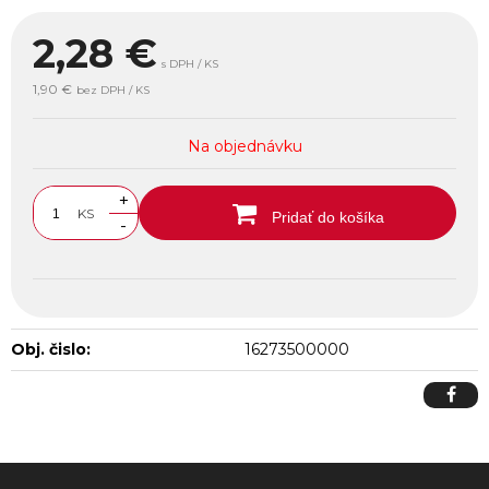
2,28
€
s DPH / KS
1,90 €
bez DPH / KS
Na objednávku
+
KS
Pridať do košíka
-
Obj. čislo:
16273500000