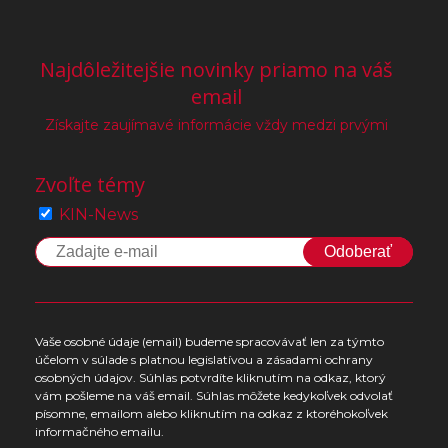
Najdôležitejšie novinky priamo na váš
email
Získajte zaujímavé informácie vždy medzi prvými
Zvoľte témy
KIN-News
Odoberať
Vaše osobné údaje (email) budeme spracovávať len za týmto
účelom v súlade s platnou legislatívou a zásadami ochrany
osobných údajov. Súhlas potvrdíte kliknutím na odkaz, ktorý
vám pošleme na váš email. Súhlas môžete kedykoľvek odvolať
písomne, emailom alebo kliknutím na odkaz z ktoréhokoľvek
informačného emailu.