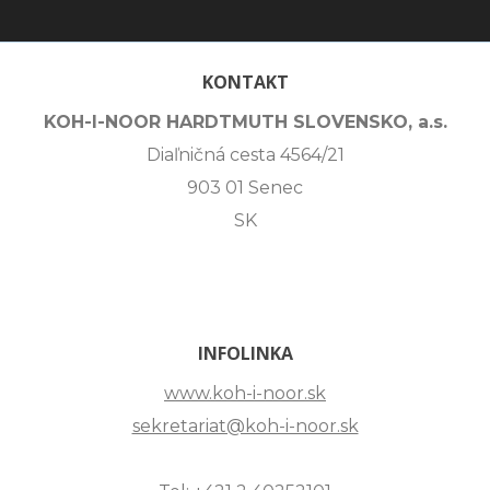
KONTAKT
KOH-I-NOOR HARDTMUTH SLOVENSKO, a.s.
Diaľničná cesta 4564/21
903 01 Senec
SK
INFOLINKA
www.koh-i-noor.sk
sekretariat@koh-i-noor.sk