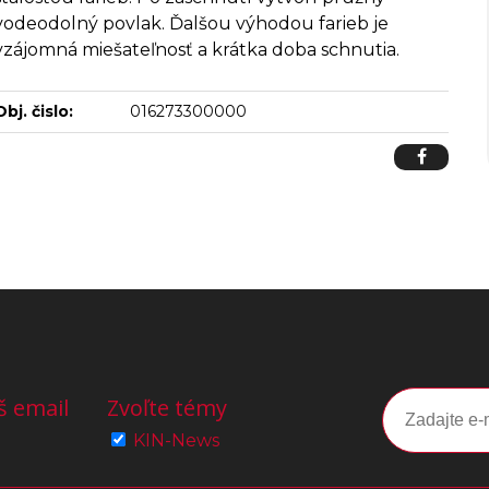
vodeodolný povlak. Ďalšou výhodou farieb je
vzájomná miešateľnosť a krátka doba schnutia.
Obj. čislo:
016273300000
š email
Zvoľte témy
KIN-News