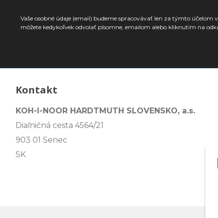
Vaše osobné údaje (email) budeme spracovávať len za týmto účelom v 
môžete kedykoľvek odvolať písomne, emailom alebo kliknutím na odk
Kontakt
KOH-I-NOOR HARDTMUTH SLOVENSKO, a.s.
Diaľničná cesta 4564/21
903 01 Senec
SK