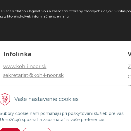
súlade s platnou legislatívou a zásadami ochrany osobných údajov. Súhlas po
az z ktoréhokoľvek informačného emailu.
Infolinka
www.koh-i-noor.sk
Z
sekretariat@koh-i-noor.sk
Tel: +421 2 40252101
Vaše nastavenie cookies
Fax: +421 2 44872870
Súbory cookie nám pomáhajú pri poskytovaní služieb pre vás.
Umožňujú spoznať a zapamätať si vaše preferencie.