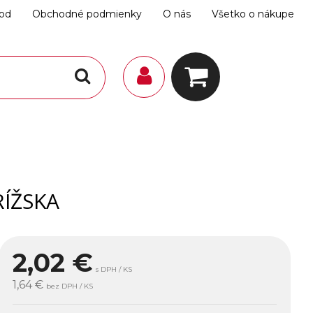
hod
Obchodné podmienky
O nás
Všetko o nákupe
RÍŽSKA
2,02
€
s DPH / KS
1,64 €
bez DPH / KS