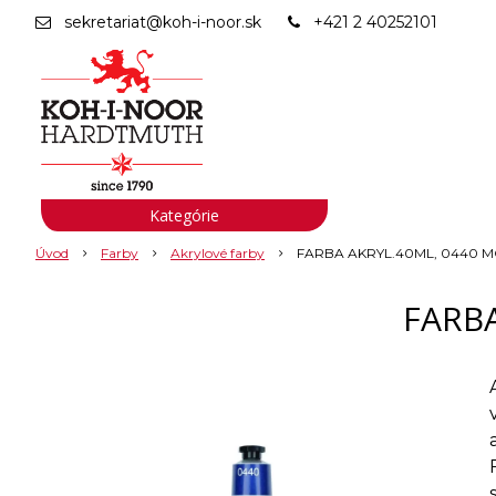
sekretariat@koh-i-noor.sk
+421 2 40252101
Kategórie
Úvod
Farby
Akrylové farby
FARBA AKRYL.40ML, 0440 
FARBA