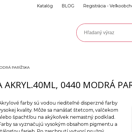
Katalóg
BLOG
Registrácia - Veľkoobc
MODRÁ PARÍŽSKA
 AKRYL.40ML, 0440 MODRÁ PA
Akrylové farby sú vodou riediteľné disperzné farby
vysokej kvality. Môže sa nanášať štetcom, valčekom
alebo špachtľou na akýkoľvek nemastný podklad.
Farby sa vyznačujú vysokým obsahom pigmentu a
stálosťou farieb. Po zaschnutí vytvorí pružný