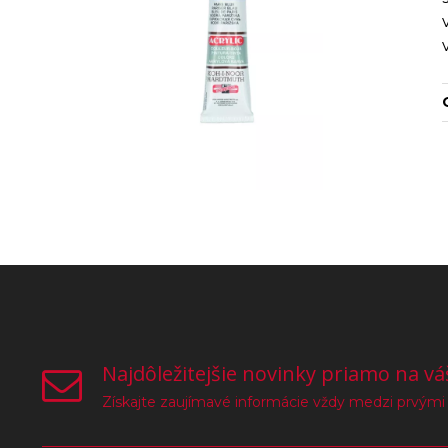
Najdôležitejšie novinky priamo na vá
Získajte zaujímavé informácie vždy medzi prvými