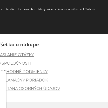
tvrdíte kliknutím na odkaz, ktorý vám pošleme na váš email. Súhlas
Všetko o nákupe
ASLANIE OTÁZKY
O SPOLOČNOSTI
OBCHODNÉ PODMIENKY
REKLAMAČNÝ PORIADOK
OCHRANA OSOBNÝCH ÚDAJOV