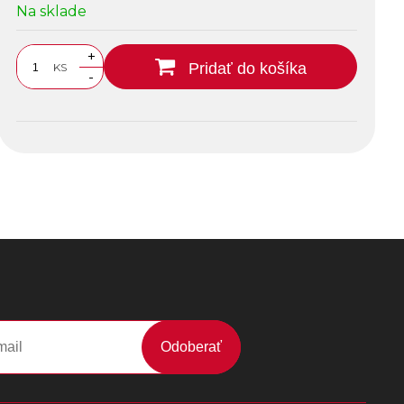
Na sklade
+
Pridať do košíka
KS
-
Odoberať