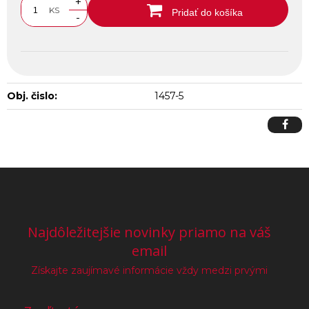
+
KS
Pridať do košíka
-
Obj. čislo:
1457-5
Najdôležitejšie novinky priamo na váš
email
Získajte zaujímavé informácie vždy medzi prvými