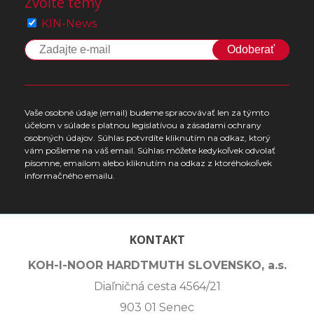
Zvoľte témy
KIN-News
Odoberať
Vaše osobné údaje (email) budeme spracovávať len za týmto
účelom v súlade s platnou legislatívou a zásadami ochrany
osobných údajov. Súhlas potvrdíte kliknutím na odkaz, ktorý
vám pošleme na váš email. Súhlas môžete kedykoľvek odvolať
písomne, emailom alebo kliknutím na odkaz z ktoréhokoľvek
informačného emailu.
KONTAKT
KOH-I-NOOR HARDTMUTH SLOVENSKO, a.s.
Diaľničná cesta 4564/21
903 01 Senec