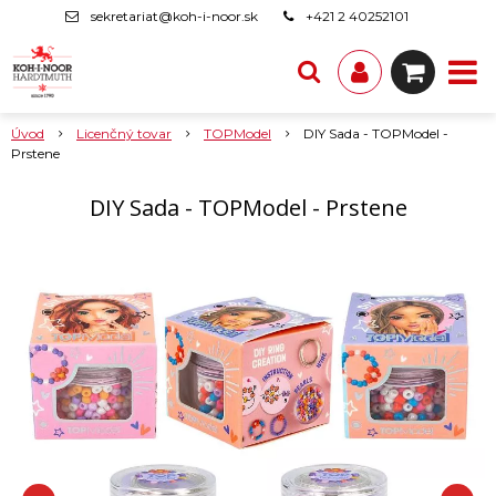
sekretariat@koh-i-noor.sk
+421 2 40252101
Úvod
Licenčný tovar
TOPModel
DIY Sada - TOPModel -
Prstene
DIY Sada - TOPModel - Prstene