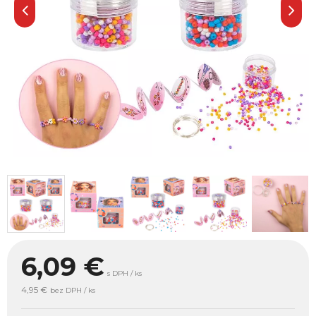
6,09
€
s DPH / ks
4,95 €
bez DPH / ks