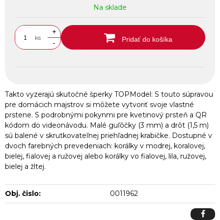
Na sklade
+
ks
Pridať do košíka
-
Takto vyzerajú skutočné šperky TOPModel: S touto súpravou
pre domácich majstrov si môžete vytvoriť svoje vlastné
prstene. S podrobnými pokynmi pre kvetinový prsteň a QR
kódom do videonávodu. Malé guľôčky (3 mm) a drôt (1,5 m)
sú balené v skrutkovateľnej priehľadnej krabičke. Dostupné v
dvoch farebných prevedeniach: korálky v modrej, koralovej,
bielej, fialovej a ružovej alebo korálky vo fialovej, lila, ružovej,
bielej a žltej.
Obj. čislo:
0011962