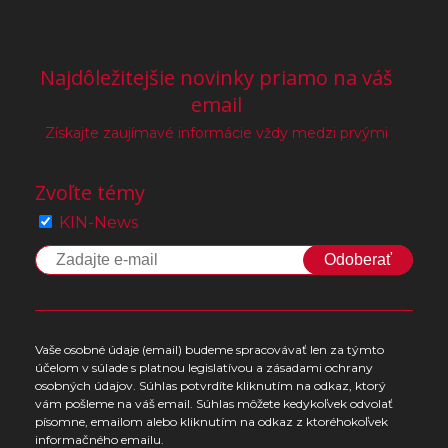
Najdôležitejšie novinky priamo na váš
email
Získajte zaujímavé informácie vždy medzi prvými
Zvoľte témy
KIN-News
Odoberať
Vaše osobné údaje (email) budeme spracovávať len za týmto
účelom v súlade s platnou legislatívou a zásadami ochrany
osobných údajov. Súhlas potvrdíte kliknutím na odkaz, ktorý
vám pošleme na váš email. Súhlas môžete kedykoľvek odvolať
písomne, emailom alebo kliknutím na odkaz z ktoréhokoľvek
informačného emailu.