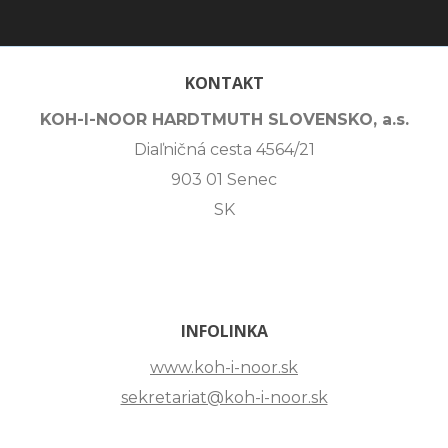
KONTAKT
KOH-I-NOOR HARDTMUTH SLOVENSKO, a.s.
Diaľničná cesta 4564/21
903 01 Senec
SK
INFOLINKA
www.koh-i-noor.sk
sekretariat@koh-i-noor.sk