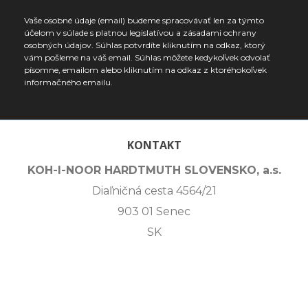
Vaše osobné údaje (email) budeme spracovávať len za týmto
účelom v súlade s platnou legislatívou a zásadami ochrany
osobných údajov. Súhlas potvrdíte kliknutím na odkaz, ktorý
vám pošleme na váš email. Súhlas môžete kedykoľvek odvolať
písomne, emailom alebo kliknutím na odkaz z ktoréhokoľvek
informačného emailu.
KONTAKT
KOH-I-NOOR HARDTMUTH SLOVENSKO, a.s.
Diaľničná cesta 4564/21
903 01 Senec
SK