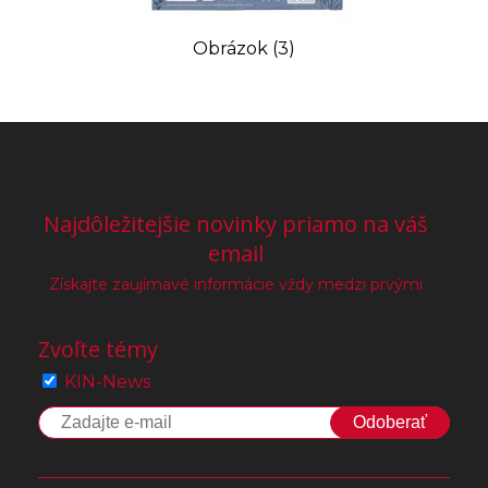
Obrázok (3)
Najdôležitejšie novinky priamo na váš
email
Získajte zaujímavé informácie vždy medzi prvými
Zvoľte témy
KIN-News
Odoberať