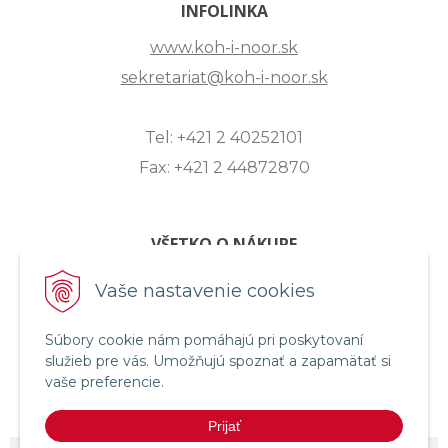
INFOLINKA
www.koh-i-noor.sk
sekretariat@koh-i-noor.sk
Tel: +421 2 40252101
Fax: +421 2 44872870
VŠETKO O NÁKUPE
ZASLANIE OTÁZKY
Vaše nastavenie cookies
O SPOLOČNOSTI
OBCHODNÉ PODMIENKY
Súbory cookie nám pomáhajú pri poskytovaní
služieb pre vás. Umožňujú spoznať a zapamätať si
REKLAMAČNÝ PORIADOK
vaše preferencie.
OCHRANA OSOBNÝCH ÚDAJOV
Prijať