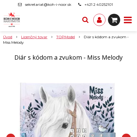
sekretariat@koh-i-noor.sk
+421 2 40252101
Úvod
Licenčný tovar
TOPModel
Diár s kódom a zvukom -
Miss Melody
Diár s kódom a zvukom - Miss Melody