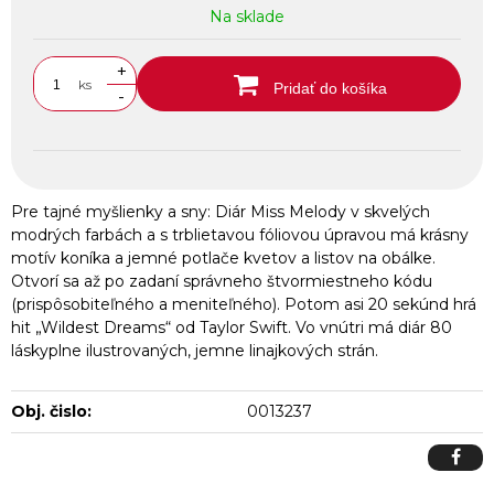
Na sklade
+
ks
Pridať do košíka
-
Pre tajné myšlienky a sny: Diár Miss Melody v skvelých
modrých farbách a s trblietavou fóliovou úpravou má krásny
motív koníka a jemné potlače kvetov a listov na obálke.
Otvorí sa až po zadaní správneho štvormiestneho kódu
(prispôsobiteľného a meniteľného). Potom asi 20 sekúnd hrá
hit „Wildest Dreams“ od Taylor Swift. Vo vnútri má diár 80
láskyplne ilustrovaných, jemne linajkových strán.
Obj. čislo:
0013237