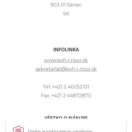
903 01 Senec
SK
INFOLINKA
www.koh-i-noor.sk
sekretariat@koh-i-noor.sk
Tel: +421 2 40252101
Fax: +421 2 44872870
VŠETKO O NÁKUPE
ZASLANIE OTÁZKY
Vaše nastavenie cookies