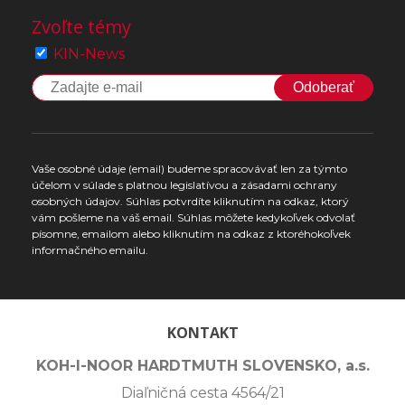
Zvoľte témy
KIN-News
Odoberať
Vaše osobné údaje (email) budeme spracovávať len za týmto
účelom v súlade s platnou legislatívou a zásadami ochrany
osobných údajov. Súhlas potvrdíte kliknutím na odkaz, ktorý
vám pošleme na váš email. Súhlas môžete kedykoľvek odvolať
písomne, emailom alebo kliknutím na odkaz z ktoréhokoľvek
informačného emailu.
KONTAKT
KOH-I-NOOR HARDTMUTH SLOVENSKO, a.s.
Diaľničná cesta 4564/21