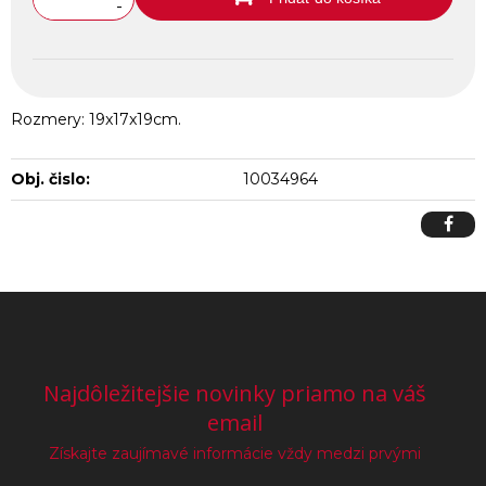
-
Rozmery: 19x17x19cm.
Obj. čislo:
10034964
Najdôležitejšie novinky priamo na váš
email
Získajte zaujímavé informácie vždy medzi prvými