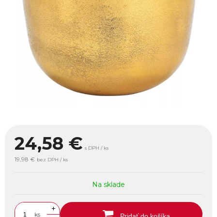
24,58
€
s DPH / ks
19,98 €
bez DPH / ks
Na sklade
+
ks
Pridať do košíka