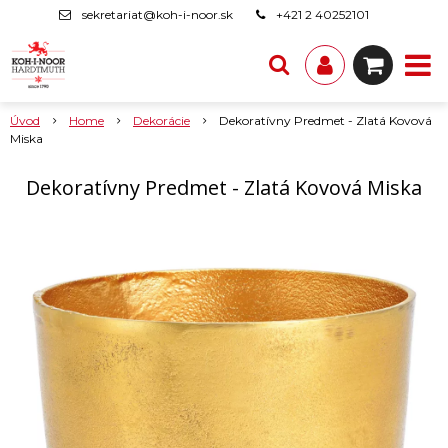
sekretariat@koh-i-noor.sk
+421 2 40252101
Úvod
Home
Dekorácie
Dekoratívny Predmet - Zlatá Kovová
Miska
Dekoratívny Predmet - Zlatá Kovová Miska