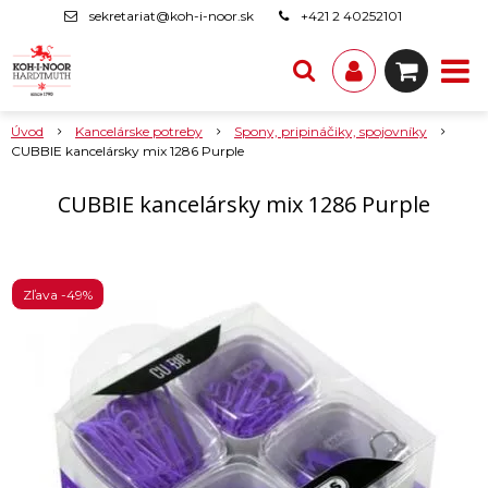
sekretariat@koh-i-noor.sk
+421 2 40252101
Úvod
Kancelárske potreby
Spony, pripináčiky, spojovníky
CUBBIE kancelársky mix 1286 Purple
CUBBIE kancelársky mix 1286 Purple
Zľava -49%