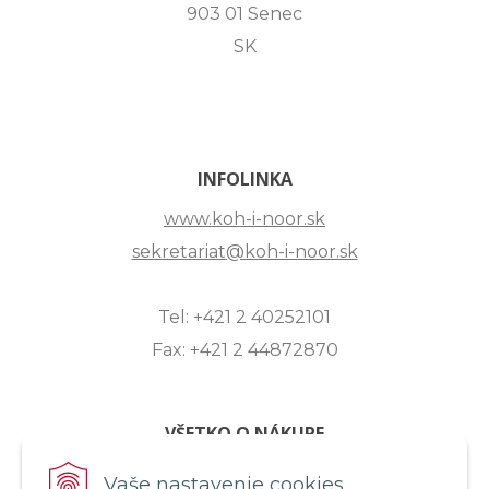
903 01 Senec
SK
INFOLINKA
www.koh-i-noor.sk
sekretariat@koh-i-noor.sk
Tel: +421 2 40252101
Fax: +421 2 44872870
VŠETKO O NÁKUPE
ZASLANIE OTÁZKY
Vaše nastavenie cookies