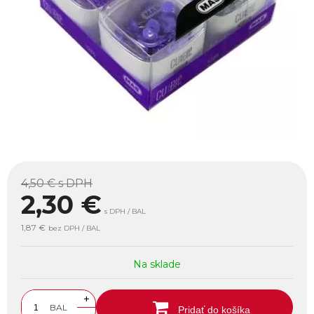
4,50 €
s DPH
2,30
€
s DPH / BAL
1,87 €
bez DPH / BAL
Na sklade
+
BAL
Pridať do košíka