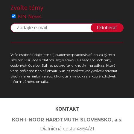
Zvoľte témy
KIN-News
Odoberať
Vaše osobné údaje (email) budeme spracovávať len za týmto
účelom v súlade s platnou legislatívou a zásadami ochrany
osobných údajov. Súhlas potvrdíte kliknutím na odkaz, ktorý
vám pošleme na váš email. Súhlas môžete kedykoľvek odvolať
písomne, emailom alebo kliknutím na odkaz z ktoréhokoľvek
informačného emailu.
KONTAKT
KOH-I-NOOR HARDTMUTH SLOVENSKO, a.s.
Diaľničná cesta 4564/21