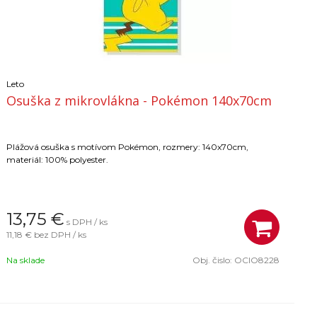
Leto
Osuška z mikrovlákna - Pokémon 140x70cm
Plážová osuška s motívom Pokémon, rozmery: 140x70cm,
materiál: 100% polyester.
13,75
€
s DPH / ks
11,18 €
bez DPH / ks
Na sklade
Obj. čislo:
OCIO8228