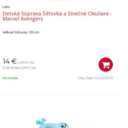
Leto
Detská Súprava Šiltovka a Slnečné Okuliare -
Marvel Avengers
Veľkosť šiltovky: 53 cm
14
€
s DPH / ks
11,38 €
bez DPH / ks
Na sklade
Obj. čislo:
OCIO0373