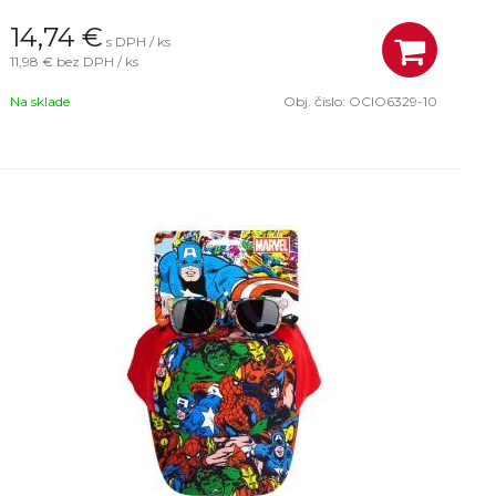
14,74
€
s DPH / ks
11,98 €
bez DPH / ks
Na sklade
Obj. čislo:
OCIO6329-10