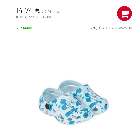
14,74
€
s DPH / ks
11,98 €
bez DPH / ks
Na sklade
Obj. čislo:
OCIO6329-12