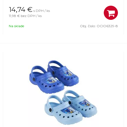
14,74
€
s DPH / ks
11,98 €
bez DPH / ks
Na sklade
Obj. čislo:
OCIO6329-8