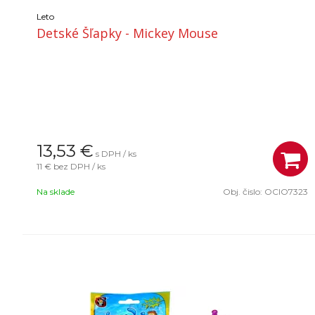
Leto
Detské Šľapky - Mickey Mouse
13,53
€
s DPH / ks
11 €
bez DPH / ks
Na sklade
Obj. čislo:
OCIO7323