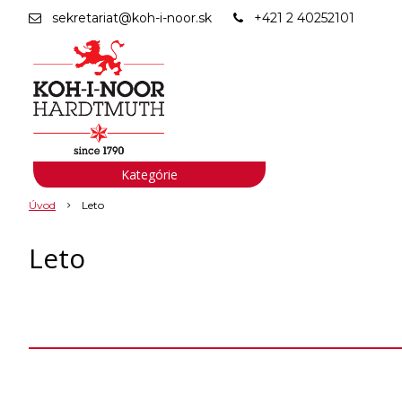
sekretariat@koh-i-noor.sk
+421 2 40252101
Kategórie
Úvod
Leto
Leto