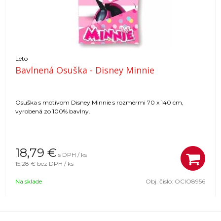
Leto
Bavlnená Osuška - Disney Minnie
Osuška s motívom Disney Minnie s rozmermi 70 x 140 cm,
vyrobená zo 100% bavlny.
18,79
€
s DPH / ks
15,28 €
bez DPH / ks
Na sklade
Obj. čislo:
OCIO8956