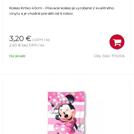
Koleso Krtko 40cm - Plávacie koleso je vyrobené z kvalitného
vinylu a je vhodné pre deti od 6 rokov.
3,20
€
s DPH / ks
2,60 €
bez DPH / ks
Na sklade
Obj. čislo:
170206