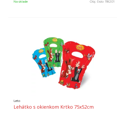
Na sklade
Obj. čislo:
118201
Leto
Lehátko s okienkom Krtko 75x52cm