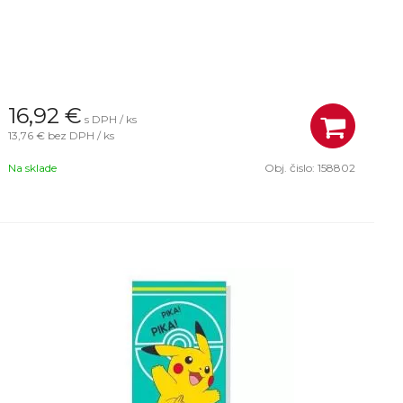
16,92
€
s DPH / ks
13,76 €
bez DPH / ks
Na sklade
Obj. čislo:
158802