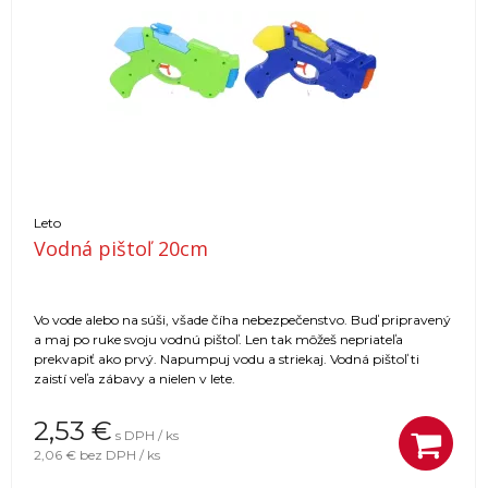
Leto
Vodná pištoľ 20cm
Vo vode alebo na súši, všade číha nebezpečenstvo. Buď pripravený
a maj po ruke svoju vodnú pištoľ. Len tak môžeš nepriateľa
prekvapiť ako prvý. Napumpuj vodu a striekaj. Vodná pištoľ ti
zaistí veľa zábavy a nielen v lete.
2,53
€
s DPH / ks
2,06 €
bez DPH / ks