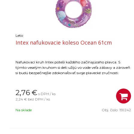
Leto
Intex nafukovacie koleso Ocean 61cm
Nafukovací kruh Intex poteší každého začínajúceho plavca. S
týmto veselým kruhom si deti užijú vo vode veľa zábavy a zároveň
si budú bezpečnejšie zdokonaľovať svoje plavecké zručnosti.
2,76
€
s DPH / ks
2,24 €
bez DPH / ks
Na sklade
Obj. čislo:
159242