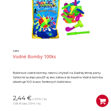
Leto
Vodné Bomby 100ks
Balónové vodné bomby nesmú chýbať na žiadnej letnej párty.
Výborne sa dajú použiť aj ako zábava do bazéna Vodná bomba
obsahuje 100 kusov farebných balónikov.
2,44
€
s DPH / ks
1,98 €
bez DPH / ks