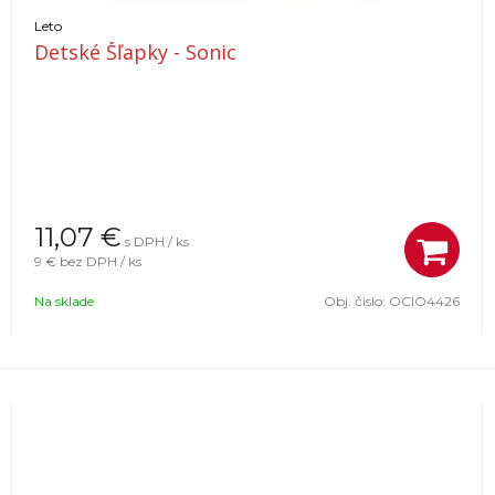
Leto
Detské Šľapky - Sonic
11,07
€
s DPH / ks
9 €
bez DPH / ks
Na sklade
Obj. čislo:
OCIO4426