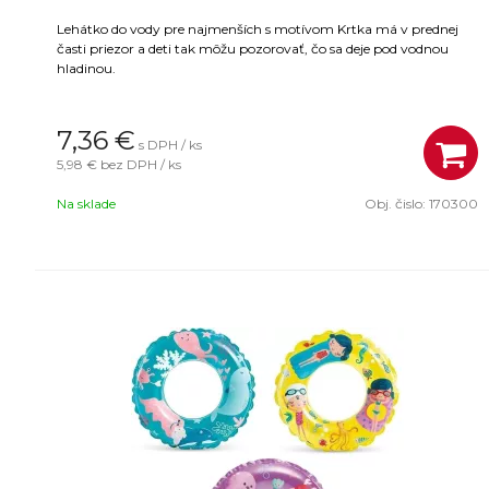
Lehátko do vody pre najmenších s motívom Krtka má v prednej
časti priezor a deti tak môžu pozorovať, čo sa deje pod vodnou
hladinou.
7,36
€
s DPH / ks
5,98 €
bez DPH / ks
Na sklade
Obj. čislo:
170300