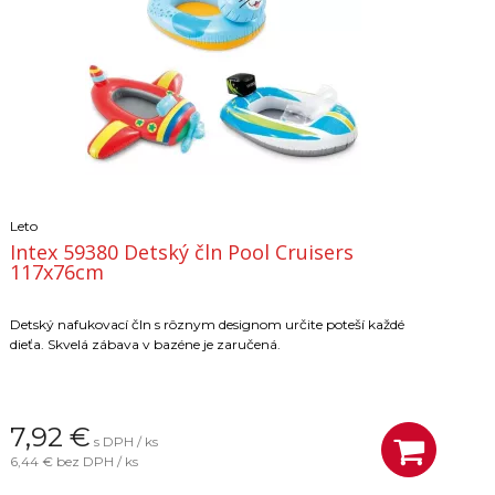
Leto
Intex 59380 Detský čln Pool Cruisers
117x76cm
Detský nafukovací čln s rôznym designom určite poteší každé
dieťa. Skvelá zábava v bazéne je zaručená.
7,92
€
s DPH / ks
6,44 €
bez DPH / ks