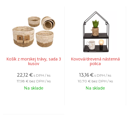
Košík z morskej trávy, sada 3
Kovová/drevená nástenná
kusov
polica
22,12
€
13,16
€
s DPH / ks
s DPH / ks
17,98 €
bez DPH / ks
10,70 €
bez DPH / ks
Na sklade
Na sklade