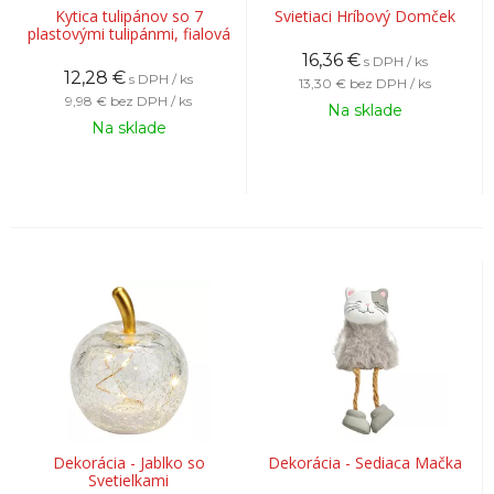
Kytica tulipánov so 7
Svietiaci Hríbový Domček
plastovými tulipánmi, fialová
16,36
€
s DPH / ks
12,28
€
s DPH / ks
13,30 €
bez DPH / ks
9,98 €
bez DPH / ks
Na sklade
Na sklade
Dekorácia - Jablko so
Dekorácia - Sediaca Mačka
Svetielkami