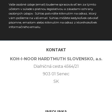
Vaše osobné údaje (email) budeme spracovávať len za týmto
účelom v súlade s platnou legislatívou a zásadami ochrany
osobných údajov. Súhlas potvrdíte kliknutím na odkaz, ktorý
vám pošleme na váš email. Súhlas môžete kedykoľvek odvolať
písomne, emailom alebo kliknutím na odkaz z ktoréhokoľvek
informačného emailu.
KONTAKT
KOH-I-NOOR HARDTMUTH SLOVENSKO, a.s.
Diaľničná cesta 4564/21
903 01 Senec
SK
INFOLINKA