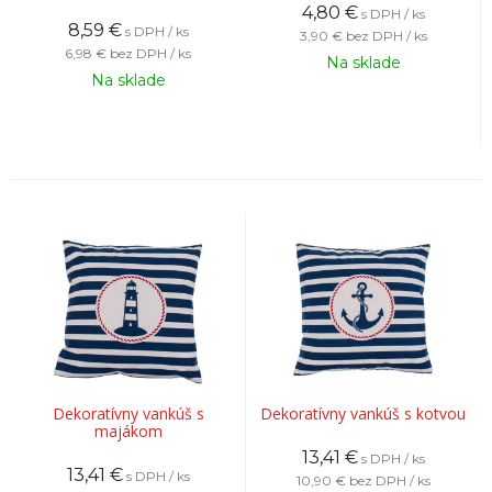
4,80
€
s DPH / ks
8,59
€
s DPH / ks
3,90 €
bez DPH / ks
6,98 €
bez DPH / ks
Na sklade
Na sklade
Dekoratívny vankúš s
Dekoratívny vankúš s kotvou
majákom
13,41
€
s DPH / ks
13,41
€
s DPH / ks
10,90 €
bez DPH / ks