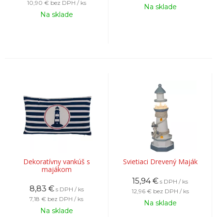
10,90 €
bez DPH / ks
Na sklade
Na sklade
Dekoratívny vankúš s
Svietiaci Drevený Maják
majákom
15,94
€
s DPH / ks
8,83
€
s DPH / ks
12,96 €
bez DPH / ks
7,18 €
bez DPH / ks
Na sklade
Na sklade