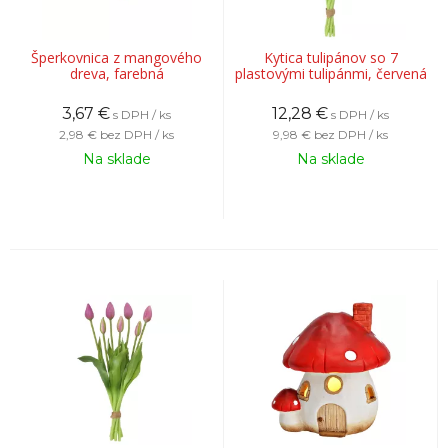
Šperkovnica z mangového
Kytica tulipánov so 7
dreva, farebná
plastovými tulipánmi, červená
3,67
€
12,28
€
s DPH / ks
s DPH / ks
2,98 €
bez DPH / ks
9,98 €
bez DPH / ks
Na sklade
Na sklade