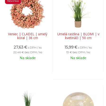
Novinka
Veniec | CLADEL | umelý
Umelá rastlina | BLOMI | v
koral | 36 cm
kvetináči | 50 cm
27,63
€
15,99
€
s DPH / ks
s DPH / ks
22,46 €
bez DPH / ks
13 €
bez DPH / ks
Na sklade
Na sklade