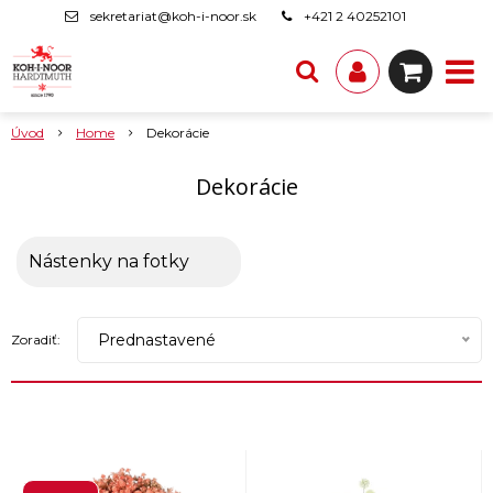
sekretariat@koh-i-noor.sk
+421 2 40252101
Úvod
Home
Dekorácie
Dekorácie
Nástenky na fotky
Prednastavené
Zoradiť: