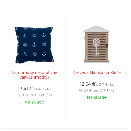
Námornícky dekoratívny
Drevená Skrinka na Kľúče
vankúš (modrý)
12,64
€
s DPH / ks
13,41
€
s DPH / ks
10,28 €
bez DPH / ks
10,90 €
bez DPH / ks
Na sklade
Na sklade