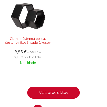
Čierna nástenná polica,
šesťuholníková, sada 2 kusov
8,83
€
s DPH / ks
7,18 €
bez DPH / ks
Na sklade
Viac produktov