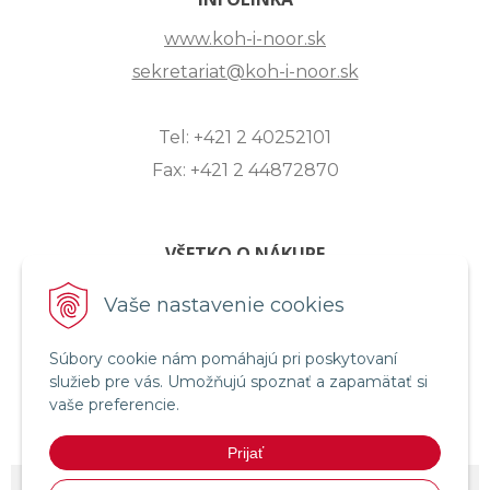
www.koh-i-noor.sk
sekretariat@koh-i-noor.sk
Tel: +421 2 40252101
Fax: +421 2 44872870
VŠETKO O NÁKUPE
ZASLANIE OTÁZKY
Vaše nastavenie cookies
O SPOLOČNOSTI
Súbory cookie nám pomáhajú pri poskytovaní
OBCHODNÉ PODMIENKY
služieb pre vás. Umožňujú spoznať a zapamätať si
REKLAMAČNÝ PORIADOK
vaše preferencie.
OCHRANA OSOBNÝCH ÚDAJOV
Prijať