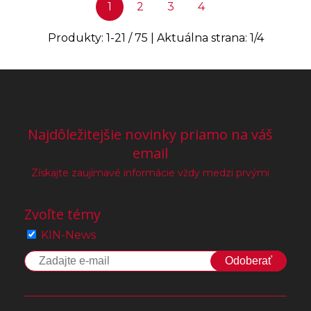
1
2
3
4
Produkty:
1
-
21
/
75
| Aktuálna strana:
1
/
4
Najdôležitejšie novinky priamo na váš
email
Získajte zaujímavé informácie vždy medzi prvými
Zvoľte témy
KIN-News
Odoberať