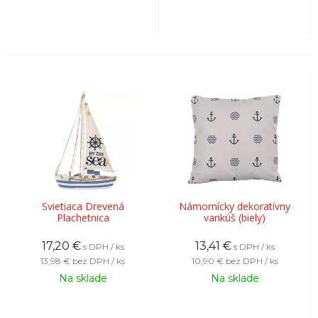
Svietiaca Drevená
Námornícky dekoratívny
Plachetnica
vankúš (biely)
17,20
€
13,41
€
s DPH / ks
s DPH / ks
13,98 €
bez DPH / ks
10,90 €
bez DPH / ks
Na sklade
Na sklade