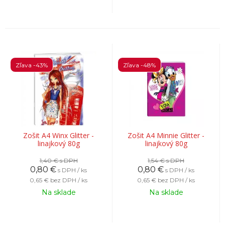
Zľava -43%
Zľava -48%
Zošit A4 Winx Glitter -
Zošit A4 Minnie Glitter -
linajkový 80g
linajkový 80g
1,40 €
s DPH
1,54 €
s DPH
0,80
€
0,80
€
s DPH / ks
s DPH / ks
0,65 €
bez DPH / ks
0,65 €
bez DPH / ks
Na sklade
Na sklade