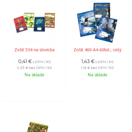
Zošit 534 na slovícka
Zošit 460-A4-60list., cistý
0,41
€
1,43
€
s DPH / KS
s DPH / KS
0,33 €
bez DPH / KS
1,16 €
bez DPH / KS
Na sklade
Na sklade