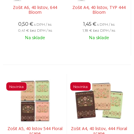
Zošit A6, 40 listov, 644
Zošit A4, 40 listov, TYP 444
Bloom
Bloom
0,50
€
1,45
€
s DPH / ks
s DPH / ks
0,41 €
bez DPH / ks
1,18 €
bez DPH / ks
Na sklade
Na sklade
Novinka
Novinka
Zošit A5, 40 listov 544 Floral
Zošit A4, 40 listov, 444 Floral
scape
scape