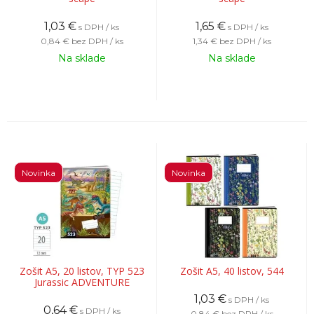
1,03
€
1,65
€
s DPH / ks
s DPH / ks
0,84 €
bez DPH / ks
1,34 €
bez DPH / ks
Na sklade
Na sklade
Novinka
Novinka
Zošit A5, 20 listov, TYP 523
Zošit A5, 40 listov, 544
Jurassic ADVENTURE
1,03
€
s DPH / ks
0,64
€
s DPH / ks
0,84 €
bez DPH / ks