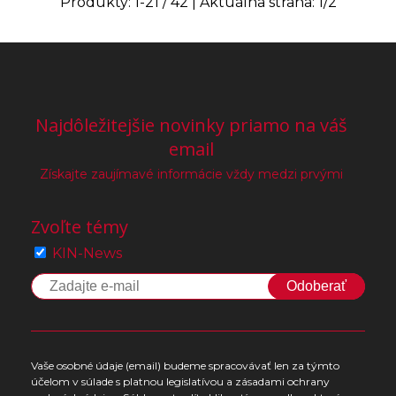
Produkty:
1
-
21
/
42
| Aktuálna strana:
1
/
2
Najdôležitejšie novinky priamo na váš
email
Získajte zaujímavé informácie vždy medzi prvými
Zvoľte témy
KIN-News
Odoberať
Vaše osobné údaje (email) budeme spracovávať len za týmto
účelom v súlade s platnou legislatívou a zásadami ochrany