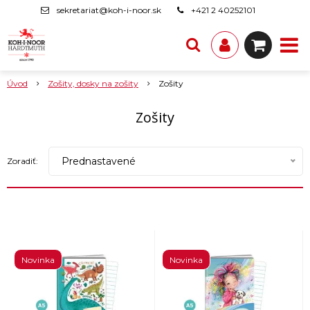
sekretariat@koh-i-noor.sk
+421 2 40252101
Úvod
Zošity, dosky na zošity
Zošity
Zošity
Prednastavené
Zoradiť:
Novinka
Novinka