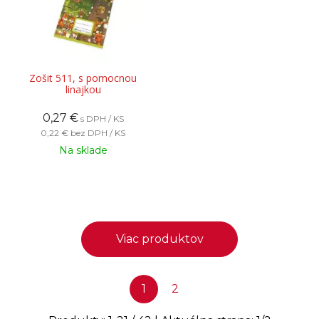
Zošit 511, s pomocnou
linajkou
0,27
€
s DPH / KS
0,22 €
bez DPH / KS
Na sklade
Viac produktov
1
2