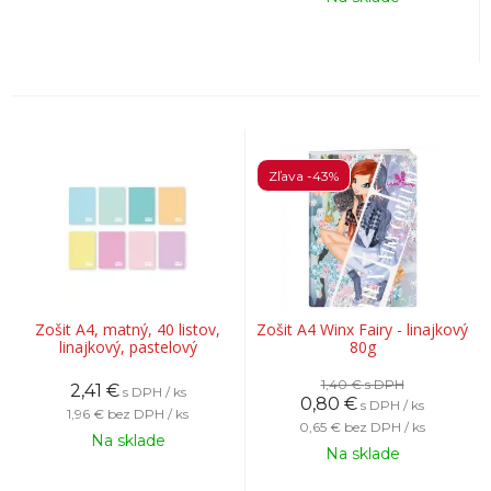
Zľava -43%
Zošit A4, matný, 40 listov,
Zošit A4 Winx Fairy - linajkový
linajkový, pastelový
80g
1,40 €
s DPH
2,41
€
s DPH / ks
0,80
€
s DPH / ks
1,96 €
bez DPH / ks
0,65 €
bez DPH / ks
Na sklade
Na sklade