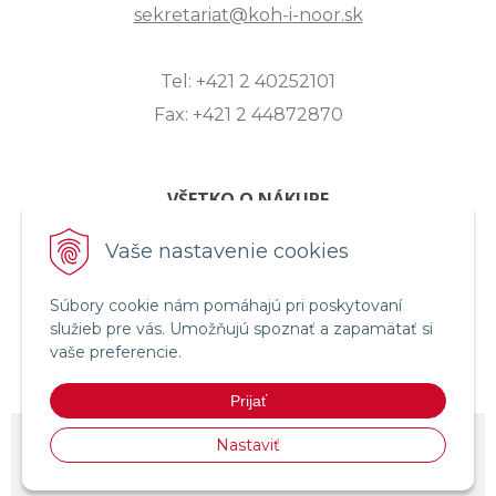
sekretariat@koh-i-noor.sk
Tel: +421 2 40252101
Fax: +421 2 44872870
VŠETKO O NÁKUPE
ZASLANIE OTÁZKY
Vaše nastavenie cookies
O SPOLOČNOSTI
Súbory cookie nám pomáhajú pri poskytovaní
OBCHODNÉ PODMIENKY
služieb pre vás. Umožňujú spoznať a zapamätať si
REKLAMAČNÝ PORIADOK
vaše preferencie.
OCHRANA OSOBNÝCH ÚDAJOV
Prijať
© 2026 KOH-I-NOOR HARDTMUTH SLOVENSKO •
NextShop
&
e-shop
Nastaviť
Pohoda Connector
by
NextCom s.r.o.