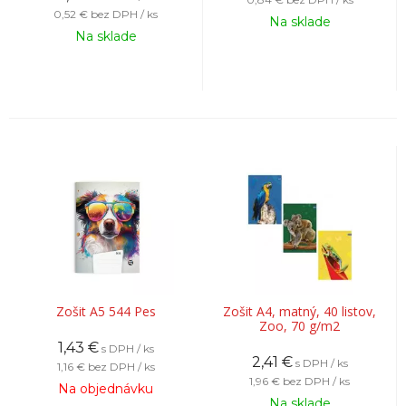
0,52 €
bez DPH / ks
Na sklade
Na sklade
Zošit A5 544 Pes
Zošit A4, matný, 40 listov,
Zoo, 70 g/m2
1,43
€
s DPH / ks
2,41
€
s DPH / ks
1,16 €
bez DPH / ks
1,96 €
bez DPH / ks
Na objednávku
Na sklade