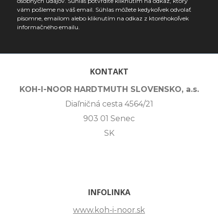
osobných údajov. Súhlas potvrdíte kliknutím na odkaz, ktorý
vám pošleme na váš email. Súhlas môžete kedykoľvek odvolať
písomne, emailom alebo kliknutím na odkaz z ktoréhokoľvek
informačného emailu.
KONTAKT
KOH-I-NOOR HARDTMUTH SLOVENSKO, a.s.
Diaľničná cesta 4564/21
903 01 Senec
SK
INFOLINKA
www.koh-i-noor.sk