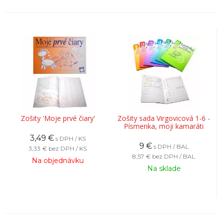
Zošity 'Moje prvé čiary'
Zošity sada Virgovicová 1-6 -
Písmenka, moji kamaráti
3,49
€
s DPH / KS
9
€
s DPH / BAL
3,33 €
bez DPH / KS
8,57 €
bez DPH / BAL
Na objednávku
Na sklade