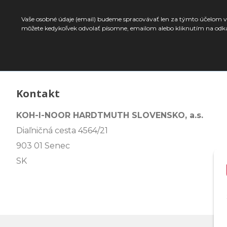
Vaše osobné údaje (email) budeme spracovávať len za týmto účelom v 
môžete kedykoľvek odvolať písomne, emailom alebo kliknutím na odk
Kontakt
KOH-I-NOOR HARDTMUTH SLOVENSKO, a.s.
Diaľničná cesta 4564/21
903 01 Senec
SK