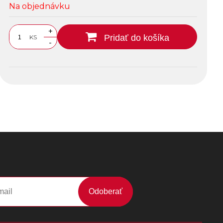
Na objednávku
+
Pridať do košíka
KS
-
Odoberať