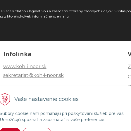
súlade s platnou legislatívou a zásadami ochrany osobných údajov. Súhlas po
az z ktoréhokoľvek informačného emailu.
Infolinka
www.koh-i-noor.sk
Z
sekretariat@koh-i-noor.sk
Tel: +421 2 40252101
Vaše nastavenie cookies
Fax: +421 2 44872870
Súbory cookie nám pomáhajú pri poskytovaní služieb pre vás.
Umožňujú spoznať a zapamätať si vaše preferencie.