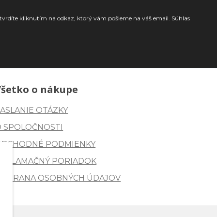
tvrdíte kliknutím na odkaz, ktorý vám pošleme na váš email. Súhlas
Všetko o nákupe
ASLANIE OTÁZKY
O SPOLOČNOSTI
OBCHODNÉ PODMIENKY
REKLAMAČNÝ PORIADOK
OCHRANA OSOBNÝCH ÚDAJOV