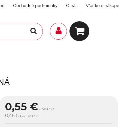
hod
Obchodné podmienky
O nás
Všetko o nákupe
NÁ
0,55
€
s DPH / KS
0,46 €
bez DPH / KS