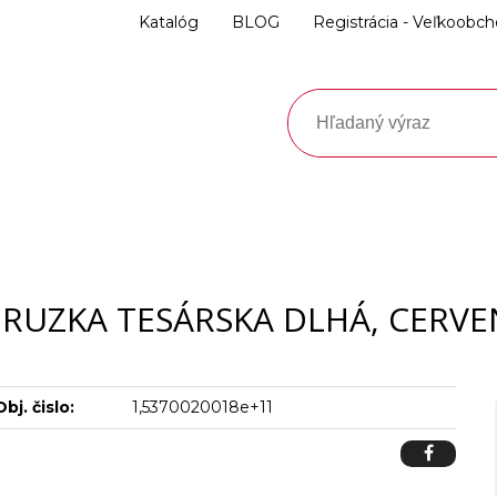
Katalóg
BLOG
Registrácia - Veľkoobc
ERUZKA TESÁRSKA DLHÁ, CERVE
Obj. čislo:
1,5370020018e+11