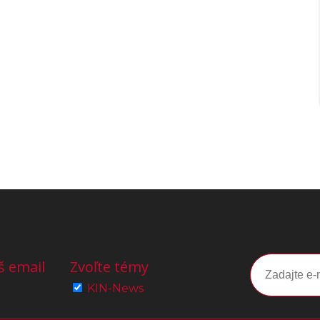
š email
Zvoľte témy
KIN-News