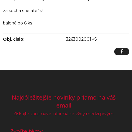
za sucha stierateľná
balená po 6 ks
Obj. čislo:
3263002001KS
Najdôležitejšie novinky priamo na váš
email
Získajte zaujímavé informácie vždy medzi prvými
Zvoľte témy