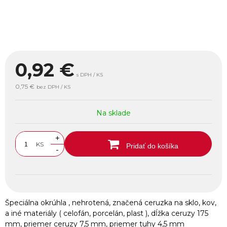
0,92
€
s DPH / KS
0,75 €
bez DPH / KS
Na sklade
+
KS
Pridať do košíka
-
Špeciálna okrúhla , nehrotená, značená ceruzka na sklo, kov,
a iné materiály ( celofán, porcelán, plast ), dĺžka ceruzy 175
mm, priemer ceruzy 7,5 mm, priemer tuhy 4,5 mm