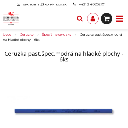
sekretariat@koh-i-noor.sk
+421 2 40252101
Úvod
Ceruzky
Špeciálne ceruzky
Ceruzka past.špec.modrá
na hladké plochy - 6ks
Ceruzka past.špec.modrá na hladké plochy -
6ks