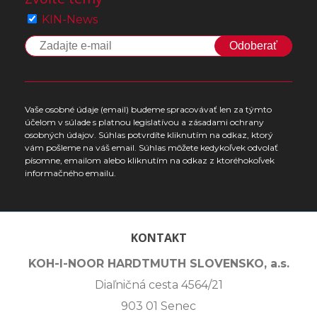
KIN-News
Odoberať
Vaše osobné údaje (email) budeme spracovávať len za týmto
účelom v súlade s platnou legislatívou a zásadami ochrany
osobných údajov. Súhlas potvrdíte kliknutím na odkaz, ktorý
vám pošleme na váš email. Súhlas môžete kedykoľvek odvolať
písomne, emailom alebo kliknutím na odkaz z ktoréhokoľvek
informačného emailu.
KONTAKT
KOH-I-NOOR HARDTMUTH SLOVENSKO, a.s.
Diaľničná cesta 4564/21
903 01 Senec