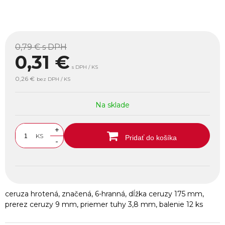
0,79 €
s DPH
0,31
€
s DPH / KS
0,26 €
bez DPH / KS
Na sklade
+
KS
Pridať do košíka
-
ceruza hrotená, značená, 6-hranná, dĺžka ceruzy 175 mm,
prerez ceruzy 9 mm, priemer tuhy 3,8 mm, balenie 12 ks