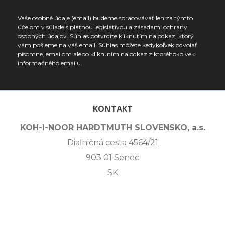
Vaše osobné údaje (email) budeme spracovávať len za týmto
účelom v súlade s platnou legislatívou a zásadami ochrany
osobných údajov. Súhlas potvrdíte kliknutím na odkaz, ktorý
vám pošleme na váš email. Súhlas môžete kedykoľvek odvolať
písomne, emailom alebo kliknutím na odkaz z ktoréhokoľvek
informačného emailu.
KONTAKT
KOH-I-NOOR HARDTMUTH SLOVENSKO, a.s.
Diaľničná cesta 4564/21
903 01 Senec
SK