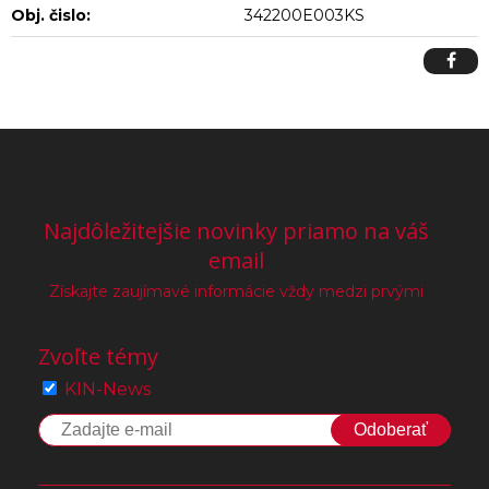
Obj. čislo:
342200E003KS
Najdôležitejšie novinky priamo na váš
email
Získajte zaujímavé informácie vždy medzi prvými
Zvoľte témy
KIN-News
Odoberať