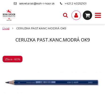
sekretariat@koh-i-noor.sk
+421 2 40252101
Úvod
CERUZKA PAST.KANC.MODRÁ OK9
CERUZKA PAST.KANC.MODRÁ OK9
Zľava -60%