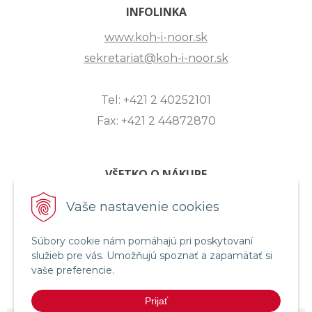
INFOLINKA
www.koh-i-noor.sk
sekretariat@koh-i-noor.sk
Tel: +421 2 40252101
Fax: +421 2 44872870
VŠETKO O NÁKUPE
ZASLANIE OTÁZKY
Vaše nastavenie cookies
O SPOLOČNOSTI
Súbory cookie nám pomáhajú pri poskytovaní
OBCHODNÉ PODMIENKY
služieb pre vás. Umožňujú spoznať a zapamätať si
REKLAMAČNÝ PORIADOK
vaše preferencie.
OCHRANA OSOBNÝCH ÚDAJOV
Prijať