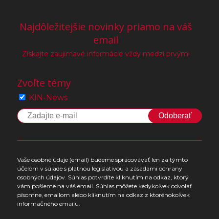
Najdôležitejšie novinky priamo na váš
email
Získajte zaujímavé informácie vždy medzi prvými
Zvoľte témy
KIN-News
Odoberať
Vaše osobné údaje (email) budeme spracovávať len za týmto
účelom v súlade s platnou legislatívou a zásadami ochrany
osobných údajov. Súhlas potvrdíte kliknutím na odkaz, ktorý
vám pošleme na váš email. Súhlas môžete kedykoľvek odvolať
písomne, emailom alebo kliknutím na odkaz z ktoréhokoľvek
informačného emailu.