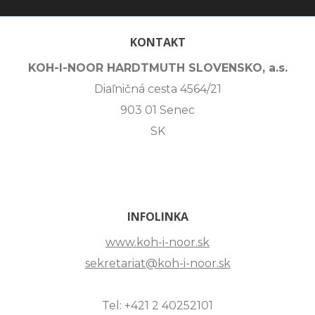
KONTAKT
KOH-I-NOOR HARDTMUTH SLOVENSKO, a.s.
Diaľničná cesta 4564/21
903 01 Senec
SK
INFOLINKA
www.koh-i-noor.sk
sekretariat@koh-i-noor.sk
Tel: +421 2 40252101