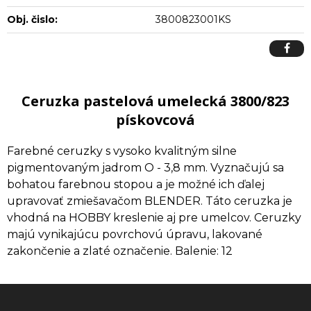
Obj. čislo:
3800823001KS
Ceruzka pastelová umelecká 3800/823
pískovcová
Farebné ceruzky s vysoko kvalitným silne
pigmentovaným jadrom O - 3,8 mm. Vyznačujú sa
bohatou farebnou stopou a je možné ich ďalej
upravovať zmiešavačom BLENDER. Táto ceruzka je
vhodná na HOBBY kreslenie aj pre umelcov. Ceruzky
majú vynikajúcu povrchovú úpravu, lakované
zakončenie a zlaté označenie. Balenie: 12