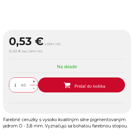
0,53
€
s DPH / KS
0,43 €
bez DPH / KS
Na sklade
+
KS
Pridať do košíka
-
Farebné ceruzky s vysoko kvalitným silne pigmentovaným
jadrom O - 3,8 mm. Vyznačujú sa bohatou farebnou stopou.