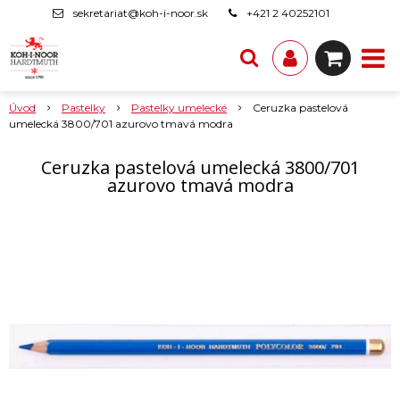
sekretariat@koh-i-noor.sk
+421 2 40252101
Úvod
Pastelky
Pastelky umelecké
Ceruzka pastelová
umelecká 3800/701 azurovo tmavá modra
Ceruzka pastelová umelecká 3800/701
azurovo tmavá modra