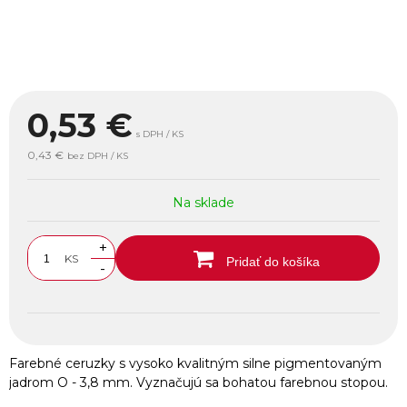
0,53
€
s DPH / KS
0,43 €
bez DPH / KS
Na sklade
+
KS
Pridať do košíka
-
Farebné ceruzky s vysoko kvalitným silne pigmentovaným
jadrom O - 3,8 mm. Vyznačujú sa bohatou farebnou stopou.