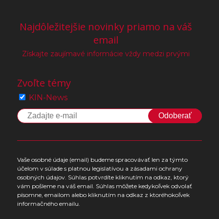
Najdôležitejšie novinky priamo na váš
email
Získajte zaujímavé informácie vždy medzi prvými
Zvoľte témy
KIN-News
Odoberať
Vaše osobné údaje (email) budeme spracovávať len za týmto
účelom v súlade s platnou legislatívou a zásadami ochrany
osobných údajov. Súhlas potvrdíte kliknutím na odkaz, ktorý
vám pošleme na váš email. Súhlas môžete kedykoľvek odvolať
písomne, emailom alebo kliknutím na odkaz z ktoréhokoľvek
informačného emailu.