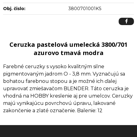
Obj. čislo:
3800701001KS
Ceruzka pastelová umelecká 3800/701
azurovo tmavá modra
Farebné ceruzky s vysoko kvalitným silne
pigmentovaným jadrom O - 3,8 mm. Vyznačujú sa
bohatou farebnou stopou a je možné ich ďalej
upravovať zmiešavačom BLENDER. Táto ceruzka je
vhodná na HOBBY kreslenie aj pre umelcov. Ceruzky
majú vynikajúcu povrchovú úpravu, lakované
zakončenie a zlaté označenie. Balenie: 12