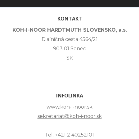
KONTAKT
KOH-I-NOOR HARDTMUTH SLOVENSKO, a.s.
Diaľničná cesta 4564/21
903 01 Senec
SK
INFOLINKA
www.koh-i-noor.sk
sekretariat@koh-i-noor.sk
Tel: +421 2 40252101