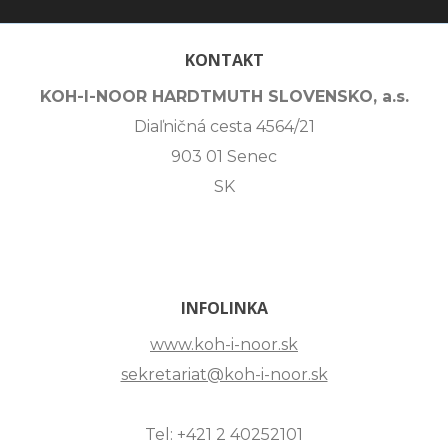
KONTAKT
KOH-I-NOOR HARDTMUTH SLOVENSKO, a.s.
Diaľničná cesta 4564/21
903 01 Senec
SK
INFOLINKA
www.koh-i-noor.sk
sekretariat@koh-i-noor.sk
Tel: +421 2 40252101