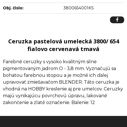
Obj. čislo:
3800654001KS
Ceruzka pastelová umelecká 3800/ 654
fialovo cervenavá tmavá
Farebné ceruzky s vysoko kvalitným silne
pigmentovaným jadrom O - 3,8 mm. Vyznačujú sa
bohatou farebnou stopou a je možné ich ďalej
upravovať zmiešavačom BLENDER. Táto ceruzka je
vhodná na HOBBY kreslenie aj pre umelcov. Ceruzky
majú vynikajúcu povrchovú úpravu, lakované
zakončenie a zlaté označenie. Balenie: 12