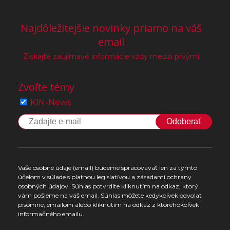
Najdôležitejšie novinky priamo na váš
email
Získajte zaujímavé informácie vždy medzi prvými
Zvoľte témy
KIN-News
Odoberať
Vaše osobné údaje (email) budeme spracovávať len za týmto
účelom v súlade s platnou legislatívou a zásadami ochrany
osobných údajov. Súhlas potvrdíte kliknutím na odkaz, ktorý
vám pošleme na váš email. Súhlas môžete kedykoľvek odvolať
písomne, emailom alebo kliknutím na odkaz z ktoréhokoľvek
informačného emailu.