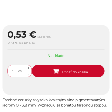
0,53
€
s DPH / KS
0,43 €
bez DPH / KS
Na sklade
+
KS
Pridať do košíka
-
Farebné ceruzky s vysoko kvalitným silne pigmentovaným
jadrom O - 3,8 mm. Vyznačujú sa bohatou farebnou stopou.