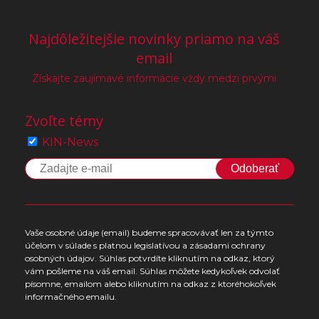
Najdôležitejšie novinky priamo na váš
email
Získajte zaujímavé informácie vždy medzi prvými
Zvoľte témy
KIN-News
Odoberať
Vaše osobné údaje (email) budeme spracovávať len za týmto
účelom v súlade s platnou legislatívou a zásadami ochrany
osobných údajov. Súhlas potvrdíte kliknutím na odkaz, ktorý
vám pošleme na váš email. Súhlas môžete kedykoľvek odvolať
písomne, emailom alebo kliknutím na odkaz z ktoréhokoľvek
informačného emailu.