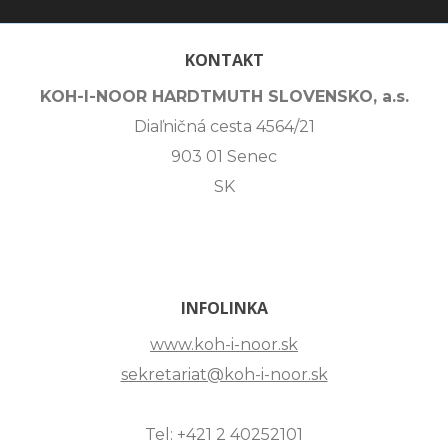
KONTAKT
KOH-I-NOOR HARDTMUTH SLOVENSKO, a.s.
Diaľničná cesta 4564/21
903 01 Senec
SK
INFOLINKA
www.koh-i-noor.sk
sekretariat@koh-i-noor.sk
Tel: +421 2 40252101