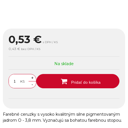
0,53
€
s DPH / KS
0,43 €
bez DPH / KS
Na sklade
+
KS
Pridať do košíka
-
Farebné ceruzky s vysoko kvalitným silne pigmentovaným
jadrom O - 3,8 mm. Vyznačujú sa bohatou farebnou stopou.