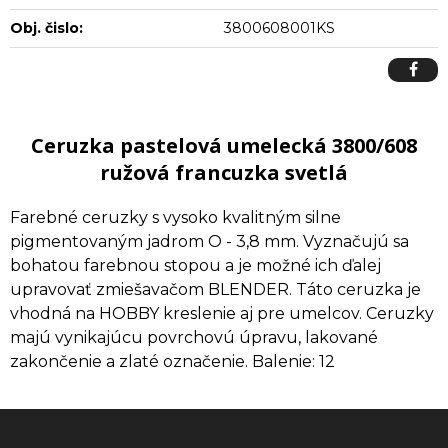
Obj. čislo:
3800608001KS
Ceruzka pastelová umelecká 3800/608
ružová francuzka svetlá
Farebné ceruzky s vysoko kvalitným silne
pigmentovaným jadrom O - 3,8 mm. Vyznačujú sa
bohatou farebnou stopou a je možné ich ďalej
upravovať zmiešavačom BLENDER. Táto ceruzka je
vhodná na HOBBY kreslenie aj pre umelcov. Ceruzky
majú vynikajúcu povrchovú úpravu, lakované
zakončenie a zlaté označenie. Balenie: 12