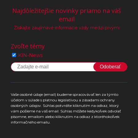
Najdôležitejšie novinky priamo na váš
email
Získajte zaujímavé informácie vždy medzi prvými
Zvoľte témy
KIN-News
Odoberať
Vaše osobné údaje (email) budeme spracovávať len za týmto
účelom v súlade s platnou legislatívou a zásadami ochrany
osobných údajov. Súhlas potvrdíte kliknutím na odkaz, ktorý
vám pošleme na váš email. Súhlas môžete kedykoľvek odvolať
písomne, emailom alebo kliknutím na odkaz z ktoréhokoľvek
informačného emailu.