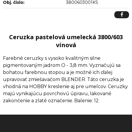
Obj. čislo:
3800603001KS
Ceruzka pastelová umelecká 3800/603
vínová
Farebné ceruzky s vysoko kvalitným silne
pigmentovaným jadrom O - 3,8 mm. Vyznačujú sa
bohatou farebnou stopou a je možné ich ďalej
upravovať zmiešavačom BLENDER. Táto ceruzka je
vhodná na HOBBY kreslenie aj pre umelcov. Ceruzky
majú vynikajúcu povrchovú úpravu, lakované
zakončenie a zlaté označenie. Balenie: 12