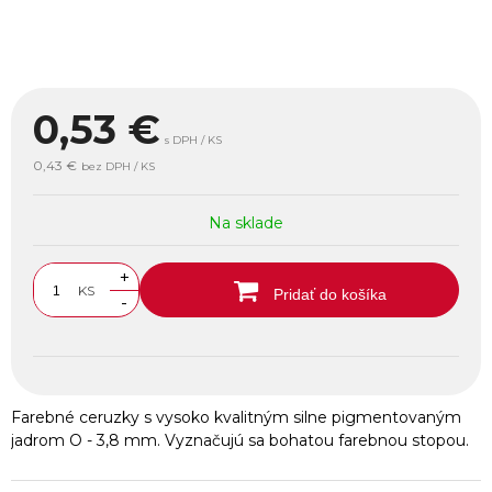
0,53
€
s DPH / KS
0,43 €
bez DPH / KS
Na sklade
+
KS
Pridať do košíka
-
Farebné ceruzky s vysoko kvalitným silne pigmentovaným
jadrom O - 3,8 mm. Vyznačujú sa bohatou farebnou stopou.