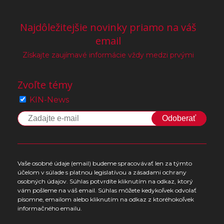
Najdôležitejšie novinky priamo na váš
email
Získajte zaujímavé informácie vždy medzi prvými
Zvoľte témy
KIN-News
Odoberať
Vaše osobné údaje (email) budeme spracovávať len za týmto
účelom v súlade s platnou legislatívou a zásadami ochrany
osobných údajov. Súhlas potvrdíte kliknutím na odkaz, ktorý
vám pošleme na váš email. Súhlas môžete kedykoľvek odvolať
písomne, emailom alebo kliknutím na odkaz z ktoréhokoľvek
informačného emailu.