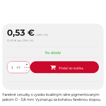
0,53
€
s DPH / KS
0,43 €
bez DPH / KS
Na sklade
+
KS
Pridať do košíka
-
Farebné ceruzky s vysoko kvalitným silne pigmentovaným
jadrom O - 3,8 mm. Vyznačujú sa bohatou farebnou stopou.