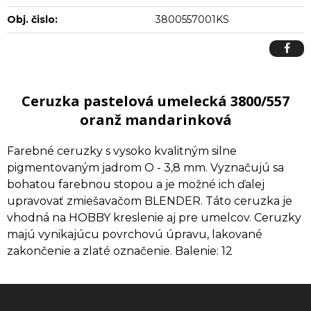
Obj. čislo:
3800557001KS
Ceruzka pastelová umelecká 3800/557
oranž mandarinková
Farebné ceruzky s vysoko kvalitným silne
pigmentovaným jadrom O - 3,8 mm. Vyznačujú sa
bohatou farebnou stopou a je možné ich ďalej
upravovať zmiešavačom BLENDER. Táto ceruzka je
vhodná na HOBBY kreslenie aj pre umelcov. Ceruzky
majú vynikajúcu povrchovú úpravu, lakované
zakončenie a zlaté označenie. Balenie: 12