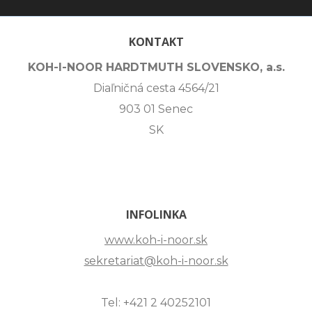
KONTAKT
KOH-I-NOOR HARDTMUTH SLOVENSKO, a.s.
Diaľničná cesta 4564/21
903 01 Senec
SK
INFOLINKA
www.koh-i-noor.sk
sekretariat@koh-i-noor.sk
Tel: +421 2 40252101