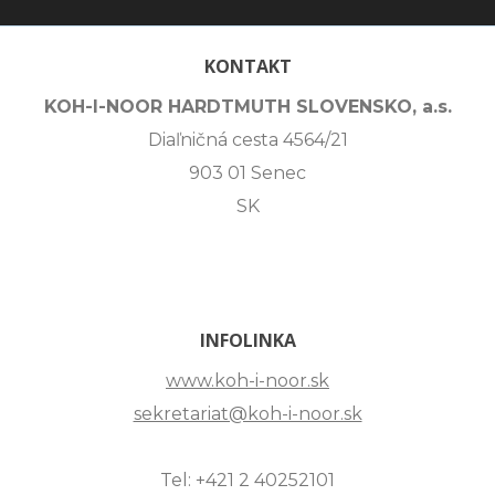
KONTAKT
KOH-I-NOOR HARDTMUTH SLOVENSKO, a.s.
Diaľničná cesta 4564/21
903 01 Senec
SK
INFOLINKA
www.koh-i-noor.sk
sekretariat@koh-i-noor.sk
Tel: +421 2 40252101