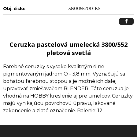
Obj. čislo:
3800552001KS
Ceruzka pastelová umelecká 3800/552
pletová svetlá
Farebné ceruzky s vysoko kvalitným silne
pigmentovaným jadrom O - 3,8 mm. Vyznačujú sa
bohatou farebnou stopou a je možné ich ďalej
upravovať zmiešavačom BLENDER. Táto ceruzka je
vhodná na HOBBY kreslenie aj pre umelcov. Ceruzky
majú vynikajúcu povrchovú úpravu, lakované
zakončenie a zlaté označenie. Balenie: 12