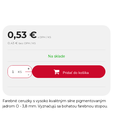
0,53
€
s DPH / KS
0,43 €
bez DPH / KS
Na sklade
+
KS
Pridať do košíka
-
Farebné ceruzky s vysoko kvalitným silne pigmentovaným
jadrom O - 3,8 mm. Vyznačujú sa bohatou farebnou stopou.