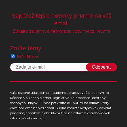
Najdôležitejšie novinky priamo na váš
email
Získajte zaujímavé informácie vždy medzi prvými
Zvoľte témy
KIN-News
Odoberať
Vaše osobné údaje (email) budeme spracovávať len za týmto
účelom v súlade s platnou legislatívou a zásadami ochrany
osobných údajov. Súhlas potvrdíte kliknutím na odkaz, ktorý
vám pošleme na váš email. Súhlas môžete kedykoľvek odvolať
písomne, emailom alebo kliknutím na odkaz z ktoréhokoľvek
informačného emailu.