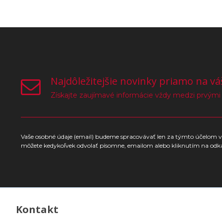
Najdôležitejšie novinky priamo na vá
Získajte zaujímavé informácie vždy medzi prvými
Vaše osobné údaje (email) budeme spracovávať len za týmto účelom v 
môžete kedykoľvek odvolať písomne, emailom alebo kliknutím na odk
Kontakt