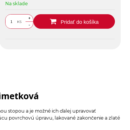
Na sklade
+
Pridať do košíka
KS
-
limetková
ou stopou a je možné ich ďalej upravovať
cu povrchovú úpravu, lakované zakončenie a zlaté