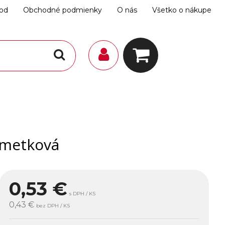
hod
Obchodné podmienky
O nás
Všetko o nákupe
imetková
0,53
€
s DPH / KS
0,43 €
bez DPH / KS