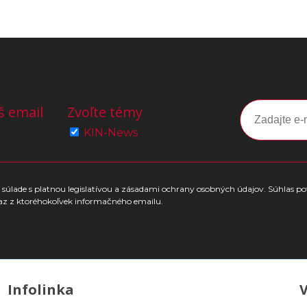
š email
Zvoľte témy
KIN-News
súlade s platnou legislatívou a zásadami ochrany osobných údajov. Súhlas po
az z ktoréhokoľvek informačného emailu.
Infolinka