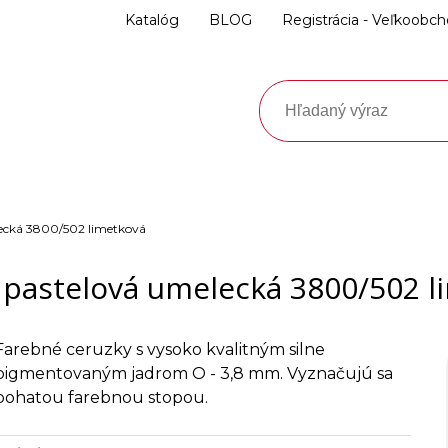
Katalóg
BLOG
Registrácia - Veľkoobc
ecká 3800/502 limetková
 pastelová umelecká 3800/502 l
Farebné ceruzky s vysoko kvalitným silne
pigmentovaným jadrom O - 3,8 mm. Vyznačujú sa
bohatou farebnou stopou.