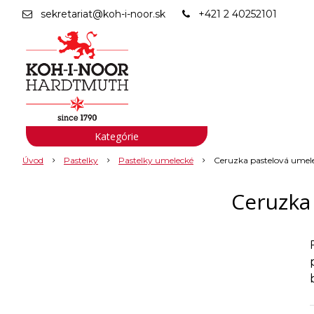
sekretariat@koh-i-noor.sk
+421 2 40252101
Kategórie
Úvod
Pastelky
Pastelky umelecké
Ceruzka pastelová umel
Ceruzka