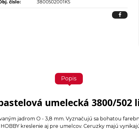
Obj. čislo:
3800502001KS
Popis
pastelová umelecká 3800/502 
vaným jadrom O - 3,8 mm. Vyznačujú sa bohatou farebn
OBBY kreslenie aj pre umelcov. Ceruzky majú vynikajú