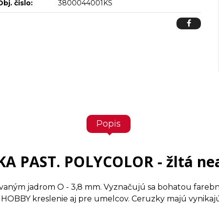
Obj. čislo:
3800044001KS
Popis
A PAST. POLYCOLOR - žltá ne
vaným jadrom O - 3,8 mm. Vyznačujú sa bohatou farebn
OBBY kreslenie aj pre umelcov. Ceruzky majú vynikajú