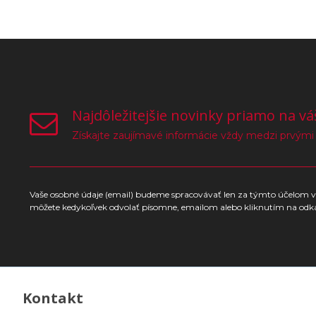
Najdôležitejšie novinky priamo na vá
Získajte zaujímavé informácie vždy medzi prvými
Vaše osobné údaje (email) budeme spracovávať len za týmto účelom v 
môžete kedykoľvek odvolať písomne, emailom alebo kliknutím na odk
Kontakt