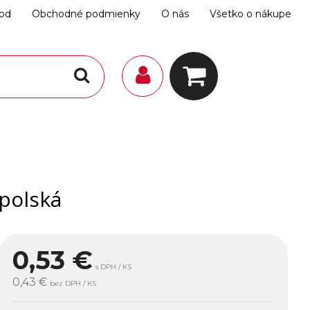
hod
Obchodné podmienky
O nás
Všetko o nákupe
polská
0,53
€
s DPH / KS
0,43 €
bez DPH / KS