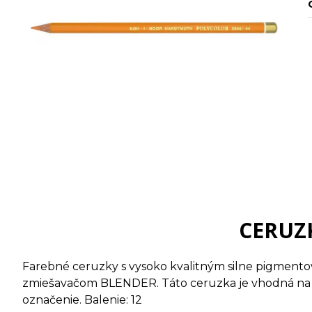
CERUZK
Farebné ceruzky s vysoko kvalitným silne pigmento
zmiešavačom BLENDER. Táto ceruzka je vhodná na H
označenie. Balenie: 12