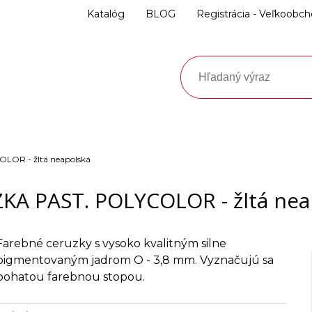
Katalóg
BLOG
Registrácia - Veľkoobc
LOR - žltá neapolská
KA PAST. POLYCOLOR - žltá nea
Farebné ceruzky s vysoko kvalitným silne
pigmentovaným jadrom O - 3,8 mm. Vyznačujú sa
bohatou farebnou stopou.