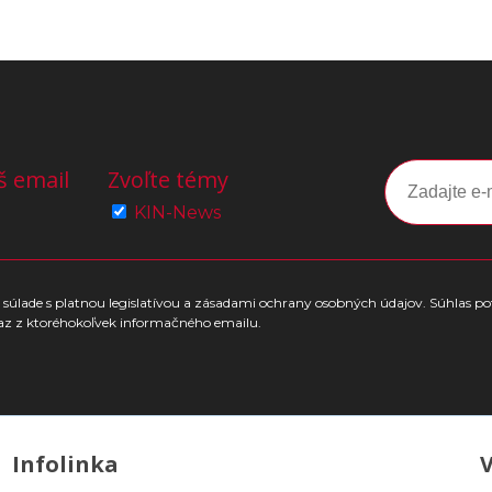
š email
Zvoľte témy
KIN-News
súlade s platnou legislatívou a zásadami ochrany osobných údajov. Súhlas po
az z ktoréhokoľvek informačného emailu.
Infolinka