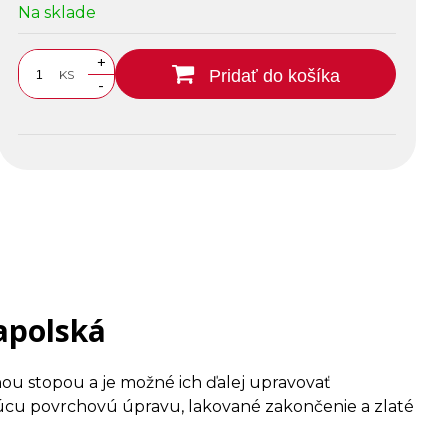
Na sklade
+
Pridať do košíka
KS
-
apolská
ou stopou a je možné ich ďalej upravovať
cu povrchovú úpravu, lakované zakončenie a zlaté