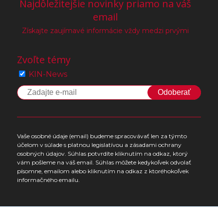
Najdôležitejšie novinky priamo na váš
email
Získajte zaujímavé informácie vždy medzi prvými
Zvoľte témy
KIN-News
Odoberať
Vaše osobné údaje (email) budeme spracovávať len za týmto
účelom v súlade s platnou legislatívou a zásadami ochrany
osobných údajov. Súhlas potvrdíte kliknutím na odkaz, ktorý
vám pošleme na váš email. Súhlas môžete kedykoľvek odvolať
písomne, emailom alebo kliknutím na odkaz z ktoréhokoľvek
informačného emailu.