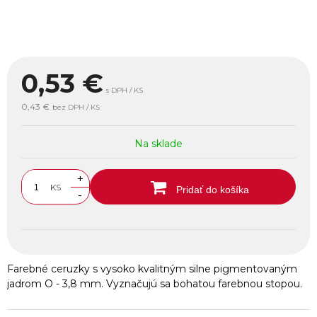
0,53
€
s DPH / KS
0,43 €
bez DPH / KS
Na sklade
+
KS
Pridať do košíka
-
Farebné ceruzky s vysoko kvalitným silne pigmentovaným
jadrom O - 3,8 mm. Vyznačujú sa bohatou farebnou stopou.