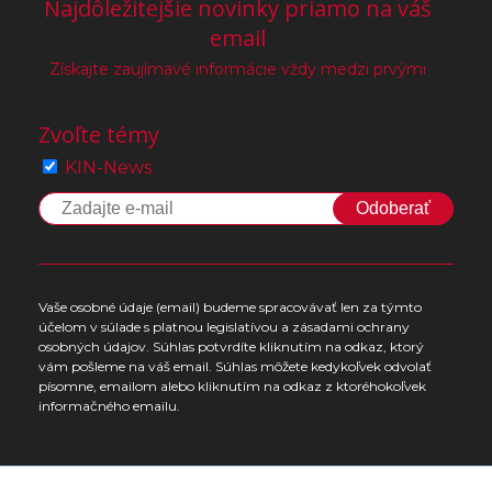
Najdôležitejšie novinky priamo na váš
email
Získajte zaujímavé informácie vždy medzi prvými
Zvoľte témy
KIN-News
Odoberať
Vaše osobné údaje (email) budeme spracovávať len za týmto
účelom v súlade s platnou legislatívou a zásadami ochrany
osobných údajov. Súhlas potvrdíte kliknutím na odkaz, ktorý
vám pošleme na váš email. Súhlas môžete kedykoľvek odvolať
písomne, emailom alebo kliknutím na odkaz z ktoréhokoľvek
informačného emailu.