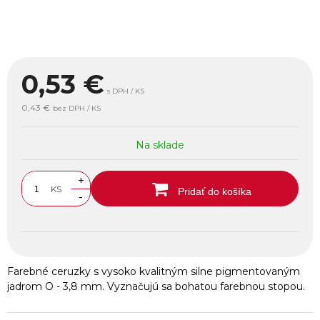
0,53
€
s DPH / KS
0,43 €
bez DPH / KS
Na sklade
+
KS
Pridať do košíka
-
Farebné ceruzky s vysoko kvalitným silne pigmentovaným
jadrom O - 3,8 mm. Vyznačujú sa bohatou farebnou stopou.