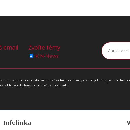
š email
Zvoľte témy
KIN-News
súlade s platnou legislatívou a zásadami ochrany osobných údajov. Súhlas po
az z ktoréhokoľvek informačného emailu.
Infolinka