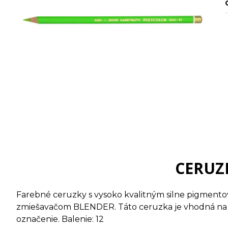
CERUZK
Farebné ceruzky s vysoko kvalitným silne pigmento
zmiešavačom BLENDER. Táto ceruzka je vhodná na H
označenie. Balenie: 12