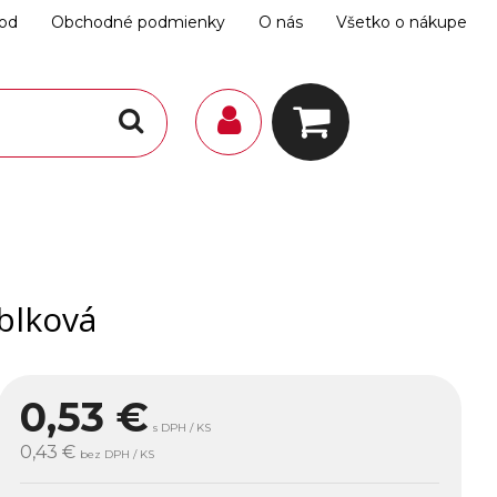
hod
Obchodné podmienky
O nás
Všetko o nákupe
blková
0,53
€
s DPH / KS
0,43 €
bez DPH / KS