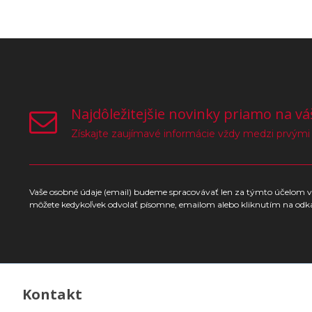
Najdôležitejšie novinky priamo na vá
Získajte zaujímavé informácie vždy medzi prvými
Vaše osobné údaje (email) budeme spracovávať len za týmto účelom v 
môžete kedykoľvek odvolať písomne, emailom alebo kliknutím na odk
Kontakt