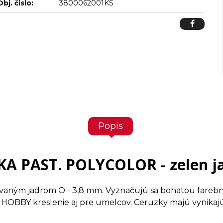
Obj. čislo:
3800062001KS
Popis
A PAST. POLYCOLOR - zelen j
vaným jadrom O - 3,8 mm. Vyznačujú sa bohatou farebn
OBBY kreslenie aj pre umelcov. Ceruzky majú vynikajú