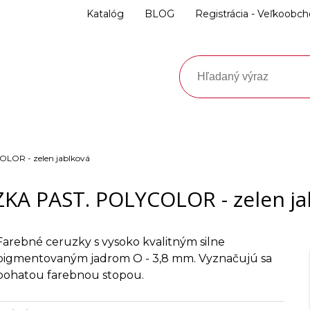
Katalóg
BLOG
Registrácia - Veľkoobc
LOR - zelen jablková
KA PAST. POLYCOLOR - zelen ja
Farebné ceruzky s vysoko kvalitným silne
pigmentovaným jadrom O - 3,8 mm. Vyznačujú sa
bohatou farebnou stopou.