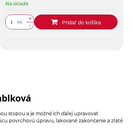
Na sklade
+
Pridať do košíka
KS
-
ablková
ou stopou a je možné ich ďalej upravovať
cu povrchovú úpravu, lakované zakončenie a zlaté