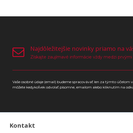
Najdôležitejšie novinky priamo na vá
Získajte zaujímavé informácie vždy medzi prvými
Vaše osobné údaje (email) budeme spracovávať len za týmto účelom v 
môžete kedykoľvek odvolať písomne, emailom alebo kliknutím na odk
Kontakt