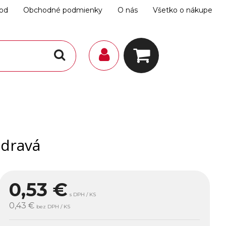
hod
Obchodné podmienky
O nás
Všetko o nákupe
dravá
0,53
€
s DPH / KS
0,43 €
bez DPH / KS