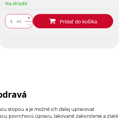
Na sklade
+
Pridať do košíka
KS
-
odravá
ou stopou a je možné ich ďalej upravovať
cu povrchovú úpravu, lakované zakončenie a zlaté