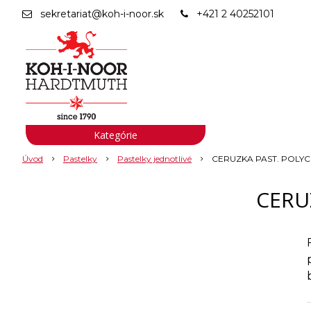
sekretariat@koh-i-noor.sk
+421 2 40252101
Kategórie
Úvod
Pastelky
Pastelky jednotlivé
CERUZKA PAST. POLYC
CERU