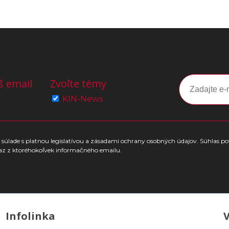
š email
Zvoľte témy
KIN-News
súlade s platnou legislatívou a zásadami ochrany osobných údajov. Súhlas po
az z ktoréhokoľvek informačného emailu.
Infolinka