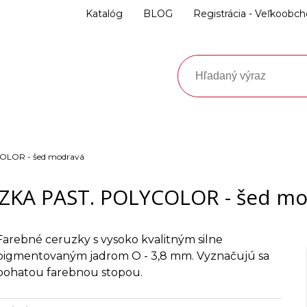
Katalóg
BLOG
Registrácia - Veľkoobc
OLOR - šed modravá
ZKA PAST. POLYCOLOR - šed mo
Farebné ceruzky s vysoko kvalitným silne
pigmentovaným jadrom O - 3,8 mm. Vyznačujú sa
bohatou farebnou stopou.