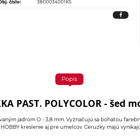
Obj. čislo:
3800034001KS
Popis
KA PAST. POLYCOLOR - šed m
vaným jadrom O - 3,8 mm. Vyznačujú sa bohatou farebn
OBBY kreslenie aj pre umelcov. Ceruzky majú vynikajú