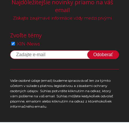
Najdôležitejšie novinky priamo na váš
email
Získajte zaujímavé informácie vždy medzi prvými
Zvoľte témy
KIN-News
Odoberať
Vaše osobné údaje (email) budeme spracovávať len za týmto
účelom v súlade s platnou legislatívou a zásadami ochrany
osobných údajov. Súhlas potvrdíte kliknutím na odkaz, ktorý
vám pošleme na váš email. Súhlas môžete kedykoľvek odvolať
písomne, emailom alebo kliknutím na odkaz z ktoréhokoľvek
informačného emailu.