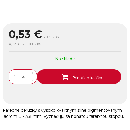
0,53
€
s DPH / KS
0,43 €
bez DPH / KS
Na sklade
+
KS
Pridať do košíka
-
Farebné ceruzky s vysoko kvalitným silne pigmentovaným
jadrom O - 3,8 mm. Vyznačujú sa bohatou farebnou stopou.