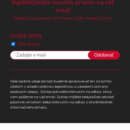
Najdôležitejšie novinky priamo na váš
email
Získajte zaujímavé informácie vždy medzi prvými
Zvoľte témy
KIN-News
Odoberať
Vaše osobné údaje (email) budeme spracovávať len za týmto
účelom v súlade s platnou legislatívou a zásadami ochrany
osobných údajov. Súhlas potvrdíte kliknutím na odkaz, ktorý
vám pošleme na váš email. Súhlas môžete kedykoľvek odvolať
písomne, emailom alebo kliknutím na odkaz z ktoréhokoľvek
informačného emailu.