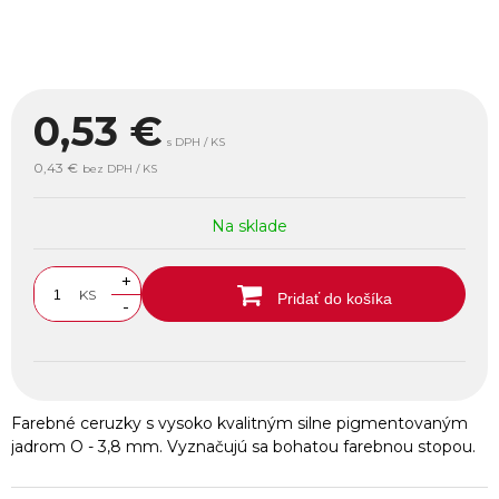
0,53
€
s DPH / KS
0,43 €
bez DPH / KS
Na sklade
+
KS
Pridať do košíka
-
Farebné ceruzky s vysoko kvalitným silne pigmentovaným
jadrom O - 3,8 mm. Vyznačujú sa bohatou farebnou stopou.