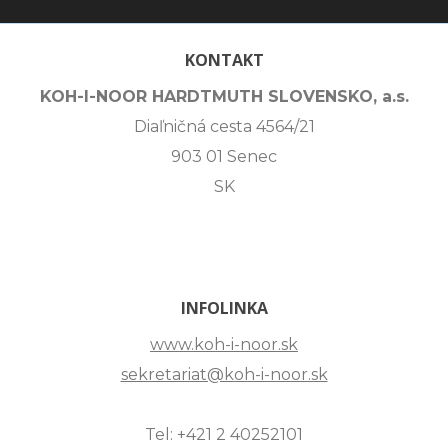
KONTAKT
KOH-I-NOOR HARDTMUTH SLOVENSKO, a.s.
Diaľničná cesta 4564/21
903 01 Senec
SK
INFOLINKA
www.koh-i-noor.sk
sekretariat@koh-i-noor.sk
Tel: +421 2 40252101