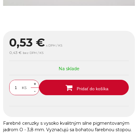
0,53
€
s DPH / KS
0,43 €
bez DPH / KS
Na sklade
+
KS
Pridať do košíka
-
Farebné ceruzky s vysoko kvalitným silne pigmentovaným
jadrom O - 3,8 mm. Vyznačujú sa bohatou farebnou stopou.