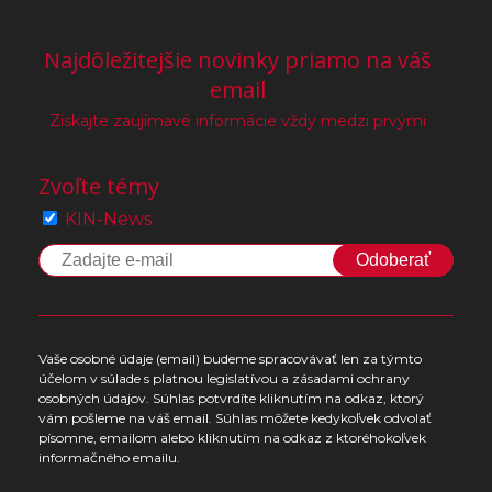
Najdôležitejšie novinky priamo na váš
email
Získajte zaujímavé informácie vždy medzi prvými
Zvoľte témy
KIN-News
Odoberať
Vaše osobné údaje (email) budeme spracovávať len za týmto
účelom v súlade s platnou legislatívou a zásadami ochrany
osobných údajov. Súhlas potvrdíte kliknutím na odkaz, ktorý
vám pošleme na váš email. Súhlas môžete kedykoľvek odvolať
písomne, emailom alebo kliknutím na odkaz z ktoréhokoľvek
informačného emailu.