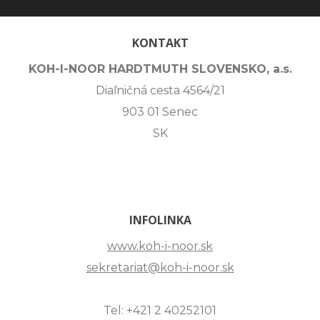
KONTAKT
KOH-I-NOOR HARDTMUTH SLOVENSKO, a.s.
Diaľničná cesta 4564/21
903 01 Senec
SK
INFOLINKA
www.koh-i-noor.sk
sekretariat@koh-i-noor.sk
Tel: +421 2 40252101