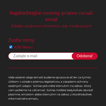
Najdôležitejšie novinky priamo na váš
email
Získajte zaujímavé informácie vždy medzi prvými
Zvoľte témy
KIN-News
Odoberať
Vaše osobné údaje (email) budeme spracovávať len za týmto
účelom v súlade s platnou legislatívou a zásadami ochrany
osobných údajov. Súhlas potvrdíte kliknutím na odkaz, ktorý
vám pošleme na váš email. Súhlas môžete kedykoľvek odvolať
písomne, emailom alebo kliknutím na odkaz z ktoréhokoľvek
informačného emailu.