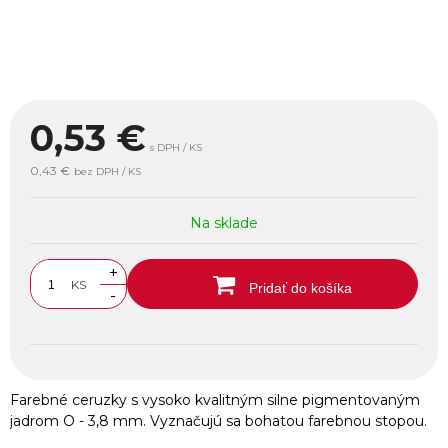
0,53
€
s DPH / KS
0,43 €
bez DPH / KS
Na sklade
+
KS
Pridať do košíka
-
Farebné ceruzky s vysoko kvalitným silne pigmentovaným
jadrom O - 3,8 mm. Vyznačujú sa bohatou farebnou stopou.