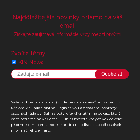
Najdôležitejšie novinky priamo na váš
email
Získajte zaujímavé informácie vždy medzi prvými
Zvoľte témy
KIN-News
Odoberať
Vaše osobné údaje (email) budeme spracovávať len za týmto
účelom v súlade s platnou legislatívou a zásadami ochrany
osobných údajov. Súhlas potvrdíte kliknutím na odkaz, ktorý
vám pošleme na váš email. Súhlas môžete kedykoľvek odvolať
písomne, emailom alebo kliknutím na odkaz z ktoréhokoľvek
informačného emailu.