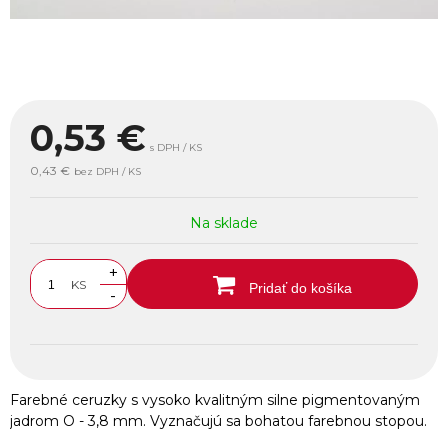
0,53
€
s DPH / KS
0,43 €
bez DPH / KS
Na sklade
+
KS
Pridať do košíka
-
Farebné ceruzky s vysoko kvalitným silne pigmentovaným
jadrom O - 3,8 mm. Vyznačujú sa bohatou farebnou stopou.