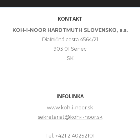
KONTAKT
KOH-I-NOOR HARDTMUTH SLOVENSKO, a.s.
Diaľničná cesta 4564/21
903 01 Senec
SK
INFOLINKA
www.koh-i-noor.sk
sekretariat@koh-i-noor.sk
Tel: +421 2 40252101