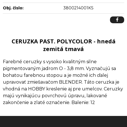
Obj. čislo:
3800214001KS
CERUZKA PAST. POLYCOLOR - hnedá
zemitá tmavá
Farebné ceruzky s vysoko kvalitným silne
pigmentovaným jadrom O - 3,8 mm. Vyznačujú sa
bohatou farebnou stopou a je možné ich ďalej
upravovať zmiešavačom BLENDER. Táto ceruzka je
vhodná na HOBBY kreslenie aj pre umelcov. Ceruzky
majú vynikajúcu povrchovú úpravu, lakované
zakončenie a zlaté označenie. Balenie: 12