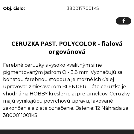
Obj. čislo:
3800177001KS
CERUZKA PAST. POLYCOLOR - fialová
orgovánová
Farebné ceruzky s vysoko kvalitným silne
pigmentovaným jadrom O - 3,8 mm. Vyznačujú sa
bohatou farebnou stopou a je možné ich ďalej
upravovať zmiešavačom BLENDER. Táto ceruzka je
vhodná na HOBBY kreslenie aj pre umelcov. Ceruzky
majú vynikajúcu povrchovú úpravu, lakované
zakončenie a zlaté označenie. Balenie: 12 Náhrada za
3800011001KS.