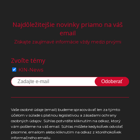
Najdôležitejšie novinky priamo na váš
email
Získajte zaujímavé informácie vždy medzi prvými
Zvoľte témy
KIN-News
Odoberať
Vaše osobné údaje (email) budeme spracovávať len za týmto
účelom v súlade s platnou legislatívou a zásadami ochrany
osobných údajov. Súhlas potvrdíte kliknutím na odkaz, ktorý
vám pošleme na váš email. Súhlas môžete kedykoľvek odvolať
písomne, emailom alebo kliknutím na odkaz z ktoréhokoľvek
informačného emailu.