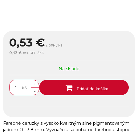
0,53
€
s DPH / KS
0,43 €
bez DPH / KS
Na sklade
+
KS
Pridať do košíka
-
Farebné ceruzky s vysoko kvalitným silne pigmentovaným
jadrom O - 3,8 mm. Vyznačujú sa bohatou farebnou stopou.