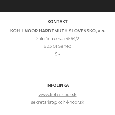
KONTAKT
KOH-I-NOOR HARDTMUTH SLOVENSKO, a.s.
Diaľničná cesta 4564/21
903 01 Senec
SK
INFOLINKA
www.koh-i-noor.sk
sekretariat@koh-i-noor.sk