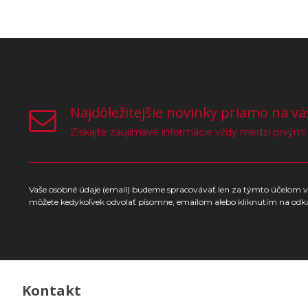
Najdôležitejšie novinky priamo na vá
Získajte zaujímavé informácie vždy medzi prvými
Vaše osobné údaje (email) budeme spracovávať len za týmto účelom v 
môžete kedykoľvek odvolať písomne, emailom alebo kliknutím na odk
Kontakt