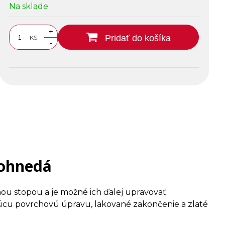
Na sklade
+
Pridať do košíka
KS
-
ohnedá
ou stopou a je možné ich ďalej upravovať
cu povrchovú úpravu, lakované zakončenie a zlaté