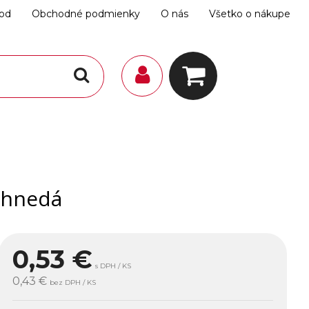
hod
Obchodné podmienky
O nás
Všetko o nákupe
ohnedá
0,53
€
s DPH / KS
0,43 €
bez DPH / KS