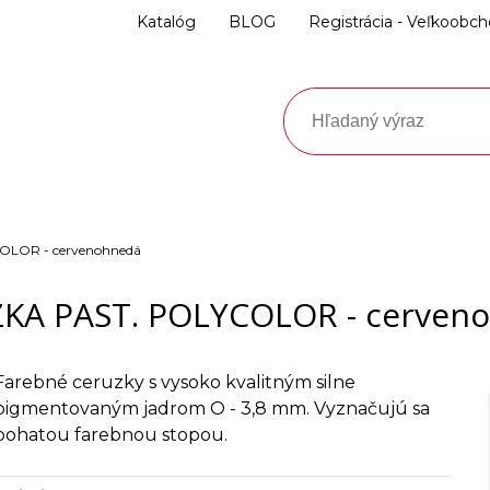
Katalóg
BLOG
Registrácia - Veľkoobc
OLOR - cervenohnedá
KA PAST. POLYCOLOR - cerven
Farebné ceruzky s vysoko kvalitným silne
pigmentovaným jadrom O - 3,8 mm. Vyznačujú sa
bohatou farebnou stopou.