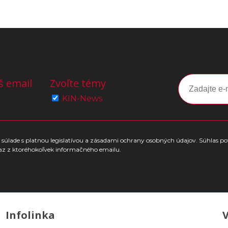
š email
Zvoľte témy
KIN-News
súlade s platnou legislatívou a zásadami ochrany osobných údajov. Súhlas po
az z ktoréhokoľvek informačného emailu.
Infolinka