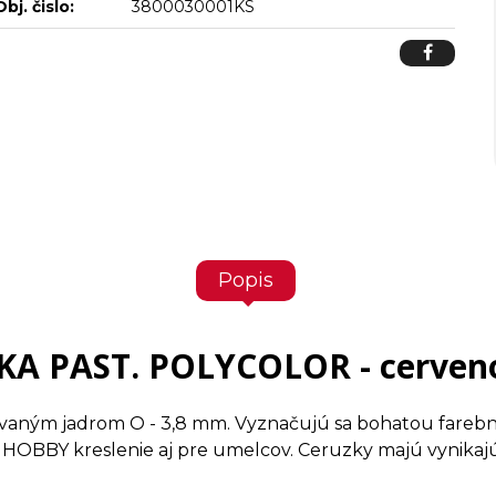
Obj. čislo:
3800030001KS
Popis
KA PAST. POLYCOLOR - cerven
vaným jadrom O - 3,8 mm. Vyznačujú sa bohatou farebn
OBBY kreslenie aj pre umelcov. Ceruzky majú vynikajú