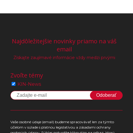
Najdôležitejšie novinky priamo na váš
email
Získajte zaujímavé informácie vždy medzi prvými
Zvoľte témy
KIN-News
Odoberať
Vaše osobné údaje (email) budeme spracovávať len za týmto
účelom v súlade s platnou legislatívou a zásadami ochrany
osobných údajov. Súhlas potvrdíte kliknutím na odkaz, ktorý