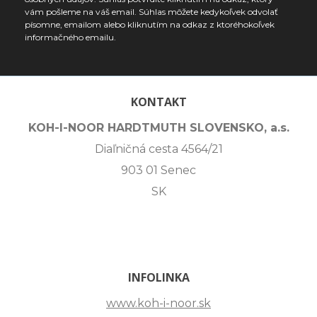
vám pošleme na váš email. Súhlas môžete kedykoľvek odvolať
písomne, emailom alebo kliknutím na odkaz z ktoréhokoľvek
informačného emailu.
KONTAKT
KOH-I-NOOR HARDTMUTH SLOVENSKO, a.s.
Diaľničná cesta 4564/21
903 01 Senec
SK
INFOLINKA
www.koh-i-noor.sk