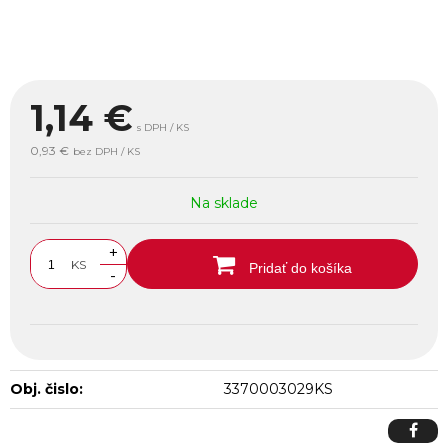
1,14
€
s DPH / KS
0,93 €
bez DPH / KS
Na sklade
+
KS
Pridať do košíka
-
Obj. čislo:
3370003029KS