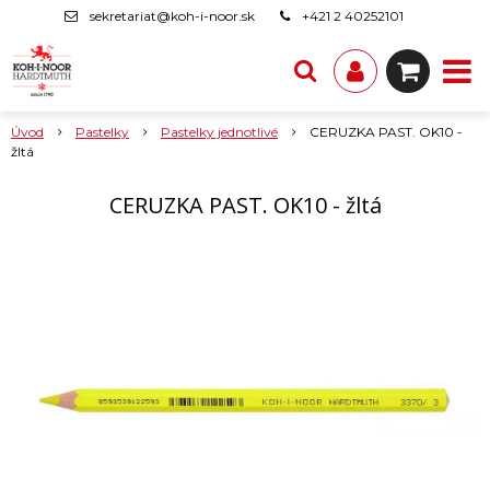
sekretariat@koh-i-noor.sk
+421 2 40252101
Úvod
Pastelky
Pastelky jednotlivé
CERUZKA PAST. OK10 -
žltá
CERUZKA PAST. OK10 - žltá