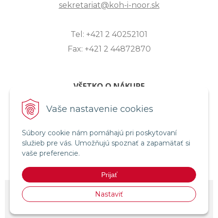
sekretariat@koh-i-noor.sk
Tel: +421 2 40252101
Fax: +421 2 44872870
VŠETKO O NÁKUPE
ZASLANIE OTÁZKY
Vaše nastavenie cookies
O SPOLOČNOSTI
Súbory cookie nám pomáhajú pri poskytovaní
OBCHODNÉ PODMIENKY
služieb pre vás. Umožňujú spoznať a zapamätať si
REKLAMAČNÝ PORIADOK
vaše preferencie.
OCHRANA OSOBNÝCH ÚDAJOV
Prijať
© 2026 KOH-I-NOOR HARDTMUTH SLOVENSKO •
NextShop
&
e-shop
Nastaviť
Pohoda Connector
by
NextCom s.r.o.