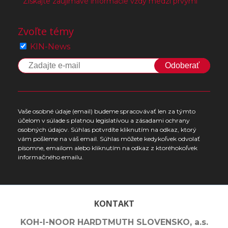
Získajte zaujímavé informácie vždy medzi prvými
Zvoľte témy
KIN-News
Odoberať
Vaše osobné údaje (email) budeme spracovávať len za týmto
účelom v súlade s platnou legislatívou a zásadami ochrany
osobných údajov. Súhlas potvrdíte kliknutím na odkaz, ktorý
vám pošleme na váš email. Súhlas môžete kedykoľvek odvolať
písomne, emailom alebo kliknutím na odkaz z ktoréhokoľvek
informačného emailu.
KONTAKT
KOH-I-NOOR HARDTMUTH SLOVENSKO, a.s.