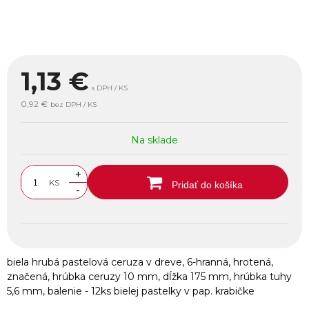
1,13
€
s DPH / KS
0,92 €
bez DPH / KS
Na sklade
+
KS
Pridať do košíka
-
biela hrubá pastelová ceruza v dreve, 6-hranná, hrotená,
značená, hrúbka ceruzy 10 mm, dĺžka 175 mm, hrúbka tuhy
5,6 mm, balenie - 12ks bielej pastelky v pap. krabičke