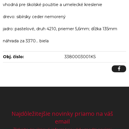
vhodná pre školské použitie a umelecké kreslenie
drevo: sibírsky ceder nemorený
jadro: pastelové, druh 4210, priemer 5,6mm; dĺžka 135mm
náhrada za 3370... biela
Obj. čislo:
3380003001KS
Najdôležitejšie novinky priamo na váš
email