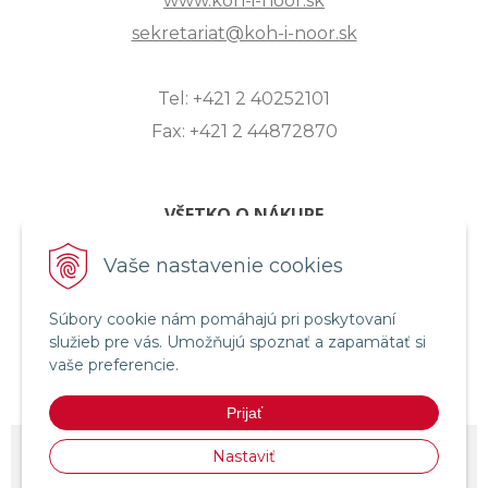
www.koh-i-noor.sk
sekretariat@koh-i-noor.sk
Tel: +421 2 40252101
Fax: +421 2 44872870
VŠETKO O NÁKUPE
ZASLANIE OTÁZKY
Vaše nastavenie cookies
O SPOLOČNOSTI
Súbory cookie nám pomáhajú pri poskytovaní
OBCHODNÉ PODMIENKY
služieb pre vás. Umožňujú spoznať a zapamätať si
REKLAMAČNÝ PORIADOK
vaše preferencie.
OCHRANA OSOBNÝCH ÚDAJOV
Prijať
© 2026 KOH-I-NOOR HARDTMUTH SLOVENSKO •
NextShop
&
e-shop
Nastaviť
Pohoda Connector
by
NextCom s.r.o.