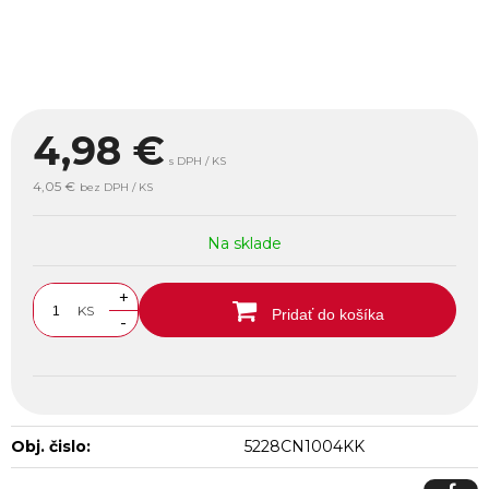
4,98
€
s DPH / KS
4,05 €
bez DPH / KS
Na sklade
+
KS
Pridať do košíka
-
Obj. čislo:
5228CN1004KK