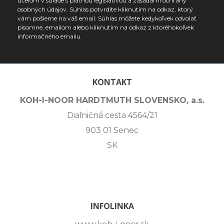
účelom v súlade s platnou legislatívou a zásadami ochrany
osobných údajov. Súhlas potvrdíte kliknutím na odkaz, ktorý
vám pošleme na váš email. Súhlas môžete kedykoľvek odvolať
písomne, emailom alebo kliknutím na odkaz z ktoréhokoľvek
informačného emailu.
KONTAKT
KOH-I-NOOR HARDTMUTH SLOVENSKO, a.s.
Diaľničná cesta 4564/21
903 01 Senec
SK
INFOLINKA