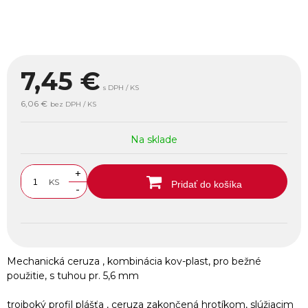
7,45
€
s DPH / KS
6,06 €
bez DPH / KS
Na sklade
+
KS
Pridať do košíka
-
Mechanická ceruza , kombinácia kov-plast, pro bežné
použitie, s tuhou pr. 5,6 mm
trojboký profil plášťa , ceruza zakončená hrotíkom, slúžiacim