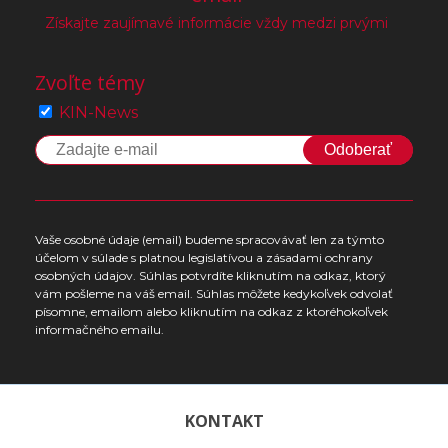
Získajte zaujímavé informácie vždy medzi prvými
Zvoľte témy
KIN-News
Odoberať
Vaše osobné údaje (email) budeme spracovávať len za týmto
účelom v súlade s platnou legislatívou a zásadami ochrany
osobných údajov. Súhlas potvrdíte kliknutím na odkaz, ktorý
vám pošleme na váš email. Súhlas môžete kedykoľvek odvolať
písomne, emailom alebo kliknutím na odkaz z ktoréhokoľvek
informačného emailu.
KONTAKT