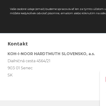
Vaše osobné údaje (email) budeme spracovávať len za týmto účelom v 
môžete kedykoľvek odvolať písomne, emailom alebo kliknutím na odk
Kontakt
KOH-I-NOOR HARDTMUTH SLOVENSKO, a.s.
Diaľničná cesta 4564/21
903 01 Senec
SK