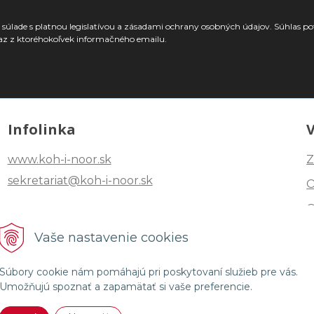
súlade s platnou legislatívou a zásadami ochrany osobných údajov. Súhlas po
az z ktoréhokoľvek informačného emailu.
Infolinka
www.koh-i-noor.sk
Z
sekretariat@koh-i-noor.sk
Tel: +421 2 40252101
Vaše nastavenie cookies
Fax: +421 2 44872870
Súbory cookie nám pomáhajú pri poskytovaní služieb pre vás.
Umožňujú spoznať a zapamätať si vaše preferencie.