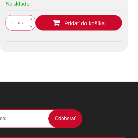
Na sklade
+
Pridať do košíka
KS
-
Odoberať