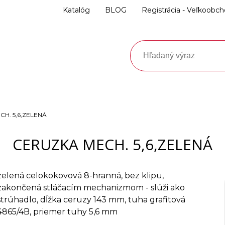
Katalóg
BLOG
Registrácia - Veľkoobc
H. 5,6,ZELENÁ
CERUZKA MECH. 5,6,ZELENÁ
zelená celokokovová 8-hranná, bez klipu,
zakončená stláčacím mechanizmom - slúži ako
strúhadlo, dĺžka ceruzy 143 mm, tuha grafitová
4865/4B, priemer tuhy 5,6 mm