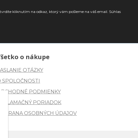
tvrdíte kliknutím na odkaz, ktorý vám pošleme na váš email. Súhlas
Všetko o nákupe
ASLANIE OTÁZKY
O SPOLOČNOSTI
OBCHODNÉ PODMIENKY
REKLAMAČNÝ PORIADOK
OCHRANA OSOBNÝCH ÚDAJOV