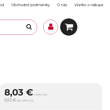
hod
Obchodné podmienky
O nás
Všetko o nákupe
8,03
€
s DPH / KS
6,53 €
bez DPH / KS