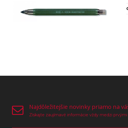
Najdôležitejšie novinky priamo na vá
Získajte zaujímavé informácie vždy medzi prvými