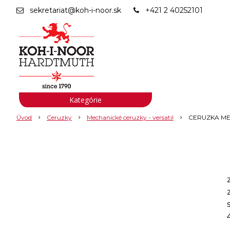
sekretariat@koh-i-noor.sk
+421 2 40252101
Kategórie
Úvod
Ceruzky
Mechanické ceruzky - versatil
CERUZKA MEC