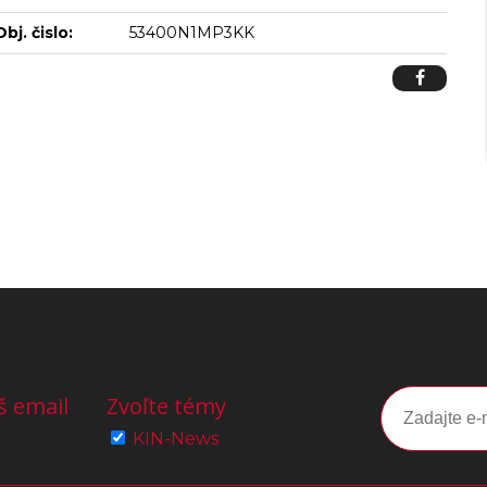
Obj. čislo:
53400N1MP3KK
š email
Zvoľte témy
KIN-News