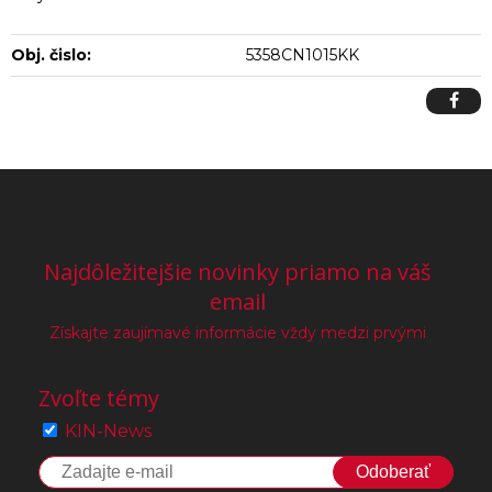
Obj. čislo:
5358CN1015KK
Najdôležitejšie novinky priamo na váš
email
Získajte zaujímavé informácie vždy medzi prvými
Zvoľte témy
KIN-News
Odoberať