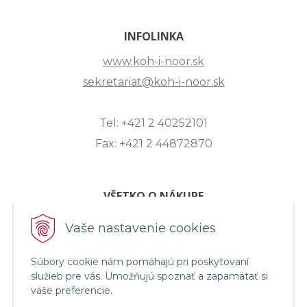
INFOLINKA
www.koh-i-noor.sk
sekretariat@koh-i-noor.sk
Tel: +421 2 40252101
Fax: +421 2 44872870
VŠETKO O NÁKUPE
ZASLANIE OTÁZKY
Vaše nastavenie cookies
O SPOLOČNOSTI
Súbory cookie nám pomáhajú pri poskytovaní
OBCHODNÉ PODMIENKY
služieb pre vás. Umožňujú spoznať a zapamätať si
REKLAMAČNÝ PORIADOK
vaše preferencie.
OCHRANA OSOBNÝCH ÚDAJOV