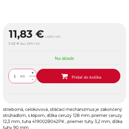
11,83
€
s DPH / KS
9,62 €
bez DPH / KS
Na sklade
+
KS
Pridať do košíka
-
strieborná, celokovová, stláčací mechanizmus je zakončený
strúhadlom, s klipom, dĺžka ceruzy 128 mm, priemer ceruzy
12,3 mm, tuha 419002B042PK , priemer tuhy 3,2 mm, dĺžka
tuhy 90 mm