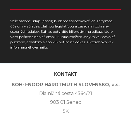
Vaše osobné údaje (email) budeme spracovávať len za týmto
účelom v súlade s platnou legislatívou a zásadami ochrany
osobných údajov. Súhlas potvrdíte kliknutím na odkaz, ktorý
vám pošleme na váš email. Súhlas môžete kedykoľvek odvolať
písomne, emailom alebo kliknutím na odkaz z ktoréhokoľvek
informačného emailu.
KONTAKT
KOH-I-NOOR HARDTMUTH SLOVENSKO, a.s.
Diaľničná cesta 4564/21
903 01 Senec
SK