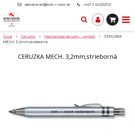
sekretariat@koh-i-noor.sk
+421 2 40252101
Úvod
Ceruzky
Mechanické ceruzky - versatil
CERUZKA
MECH. 3,2mm,strieborná
CERUZKA MECH. 3,2mm,strieborná