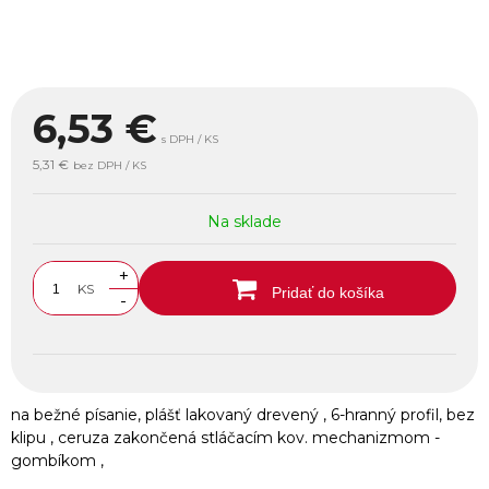
6,53
€
s DPH / KS
5,31 €
bez DPH / KS
Na sklade
+
KS
Pridať do košíka
-
na bežné písanie, plášť lakovaný drevený , 6-hranný profil, bez
klipu , ceruza zakončená stláčacím kov. mechanizmom -
gombíkom ,