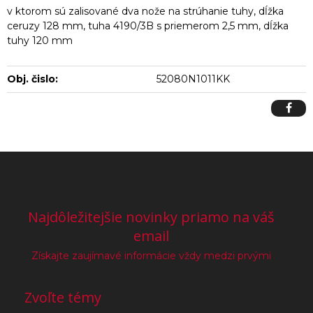
v ktorom sú zalisované dva nože na strúhanie tuhy, dĺžka
ceruzy 128 mm, tuha 4190/3B s priemerom 2,5 mm, dĺžka
tuhy 120 mm
Obj. čislo:
52080N1011KK
Najdôležitejšie novinky priamo na váš
email
Získajte zaujímavé informácie vždy medzi prvými
Zvoľte témy