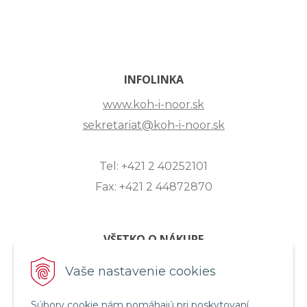
INFOLINKA
www.koh-i-noor.sk
sekretariat@koh-i-noor.sk
Tel: +421 2 40252101
Fax: +421 2 44872870
VŠETKO O NÁKUPE
ZASLANIE OTÁZKY
Vaše nastavenie cookies
O SPOLOČNOSTI
Súbory cookie nám pomáhajú pri poskytovaní
OBCHODNÉ PODMIENKY