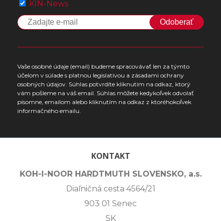
KIN-News
Odoberať
Vaše osobné údaje (email) budeme spracovávať len za týmto
účelom v súlade s platnou legislatívou a zásadami ochrany
osobných údajov. Súhlas potvrdíte kliknutím na odkaz, ktorý
vám pošleme na váš email. Súhlas môžete kedykoľvek odvolať
písomne, emailom alebo kliknutím na odkaz z ktoréhokoľvek
informačného emailu.
KONTAKT
KOH-I-NOOR HARDTMUTH SLOVENSKO, a.s.
Diaľničná cesta 4564/21
903 01 Senec
SK